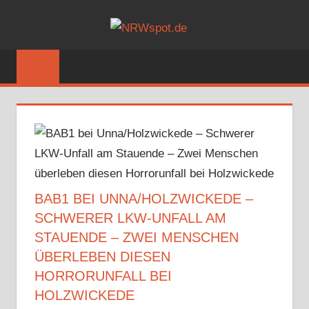
Zum
NRWSPOT
Inhalt
Bewegtes
springen
und
Bewegendes
gezeigt
von
NRWspot.de
BAB1 BEI UNNA/HOLZWICKEDE –
SCHWERER LKW-UNFALL AM
STAUENDE – ZWEI MENSCHEN
ÜBERLEBEN DIESEN
HORRORUNFALL BEI
HOLZWICKEDE