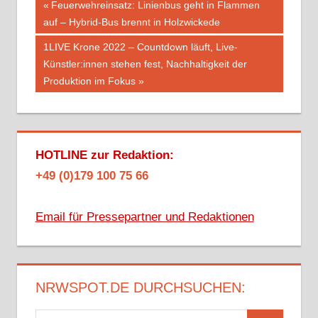
Beitragsnavigation
Vorheriger
Feuerwehreinsatz: Linienbus geht in Flammen
Beitrag:
auf – Hybrid-Bus brennt in Holzwickede
Nächster
1LIVE Krone 2022 – Countdown läuft, Live-
Beitrag:
Künstler:innen stehen fest, Nachhaltigkeit der
Produktion im Fokus
HOTLINE zur Redaktion:
+49 (0)179 100 75 66
Email für Pressepartner und Redaktionen
NRWSPOT.DE DURCHSUCHEN: