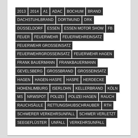
2013
2014
A1
ADAC
BOCHUM
BRAND
DACHSTUHLBRAND
DORTMUND
DRK
DÜSSELDORF
ESSEN
ESSEN MOTOR SHOW
FB
FEUER
FEUERWEHR
FEUERWEHREINSATZ
FEUERWEHR GROSSEINSATZ
FEUERWEHRGROSSEINSATZ
FEUERWEHR HAGEN
FRANK BAUERMANN
FRANKBAUERMANN
GEVELSBERG
GROSSBRAND
GROSSEINSATZ
HAGEN
HAGEN-HASPE
HASPE
HERDECKE
HOHENLIMBURG
ISERLOHN
KELLERBRAND
KÖLN
MS
NRWSPOT
POLIZEI
POLIZEI HAGEN
RAUCH
RAUCHSÄULE
RETTUNGSHUBSCHRAUBER
RTH
SCHWERER VERKEHRSUNFALL
SCHWER VERLETZT
SEEGEFLÜSTER
UNFALL
VERKEHRSUNFALL