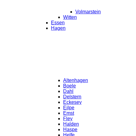
Volmarstein
Witten
Essen
Hagen
Altenhagen
Boele
Dahl
Delstern
Eckesey
Eilpe
Emst
Fley
Halden
Haspe
Helfe