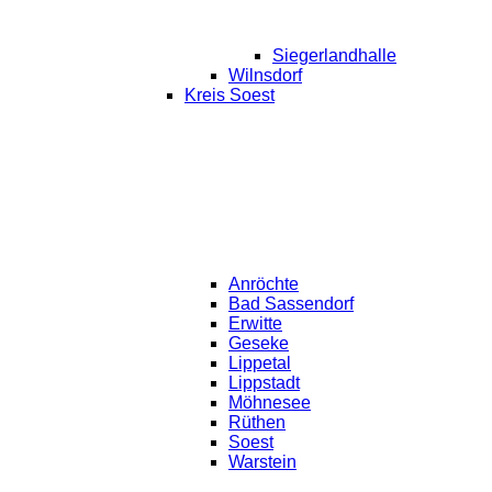
Siegerlandhalle
Wilnsdorf
Kreis Soest
Anröchte
Bad Sassendorf
Erwitte
Geseke
Lippetal
Lippstadt
Möhnesee
Rüthen
Soest
Warstein