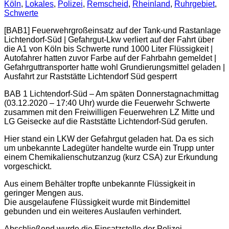
Köln
,
Lokales
,
Polizei
,
Remscheid
,
Rheinland
,
Ruhrgebiet
,
Schwerte
[BAB1] Feuerwehrgroßeinsatz auf der Tank-und Rastanlage
Lichtendorf-Süd | Gefahrgut-Lkw verliert auf der Fahrt über
die A1 von Köln bis Schwerte rund 1000 Liter Flüssigkeit |
Autofahrer hatten zuvor Farbe auf der Fahrbahn gemeldet |
Gefahrguttransporter hatte wohl Grundierungsmittel geladen |
Ausfahrt zur Raststätte Lichtendorf Süd gesperrt
BAB 1 Lichtendorf-Süd – Am späten Donnerstagnachmittag
(03.12.2020 – 17:40 Uhr) wurde die Feuerwehr Schwerte
zusammen mit den Freiwilligen Feuerwehren LZ Mitte und
LG Geisecke auf die Raststätte Lichtendorf-Süd gerufen.
Hier stand ein LKW der Gefahrgut geladen hat. Da es sich
um unbekannte Ladegüter handelte wurde ein Trupp unter
einem Chemikalienschutzanzug (kurz CSA) zur Erkundung
vorgeschickt.
Aus einem Behälter tropfte unbekannte Flüssigkeit in
geringer Mengen aus.
Die ausgelaufene Flüssigkeit wurde mit Bindemittel
gebunden und ein weiteres Auslaufen verhindert.
Abschließend wurde die Einsatzstelle der Polizei