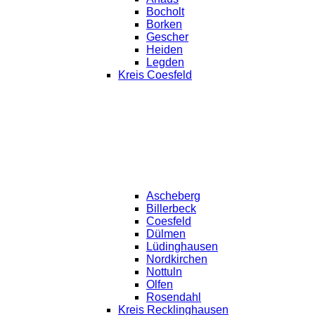
Bocholt
Borken
Gescher
Heiden
Legden
Kreis Coesfeld
Ascheberg
Billerbeck
Coesfeld
Dülmen
Lüdinghausen
Nordkirchen
Nottuln
Olfen
Rosendahl
Kreis Recklinghausen