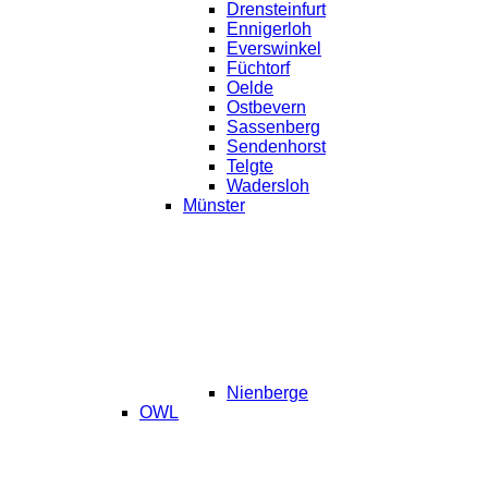
Drensteinfurt
Ennigerloh
Everswinkel
Füchtorf
Oelde
Ostbevern
Sassenberg
Sendenhorst
Telgte
Wadersloh
Münster
Nienberge
OWL