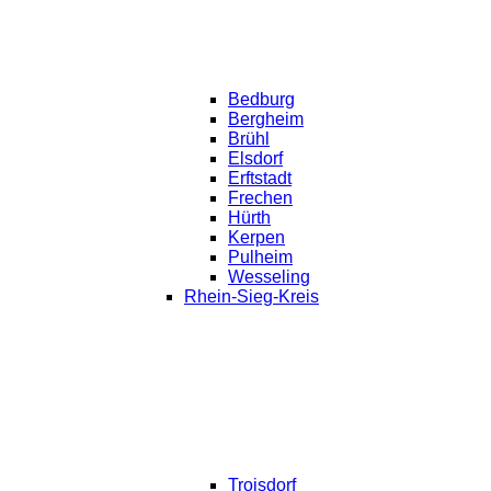
Bedburg
Bergheim
Brühl
Elsdorf
Erftstadt
Frechen
Hürth
Kerpen
Pulheim
Wesseling
Rhein-Sieg-Kreis
Troisdorf