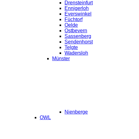
Drensteinfurt
Ennigerloh
Everswinkel
Füchtorf
Oelde
Ostbevern
Sassenberg
Sendenhorst
Telgte
Wadersloh
Münster
Nienberge
OWL