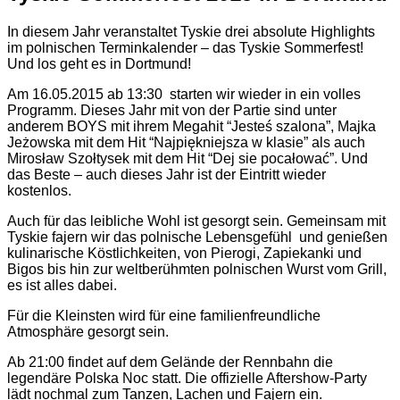
In diesem Jahr veranstaltet Tyskie drei absolute Highlights
im polnischen Terminkalender – das Tyskie Sommerfest!
Und los geht es in Dortmund!
Am 16.05.2015 ab 13:30 starten wir wieder in ein volles
Programm. Dieses Jahr mit von der Partie sind unter
anderem BOYS mit ihrem Megahit “Jesteś szalona”, Majka
Jeżowska mit dem Hit “Najpiękniejsza w klasie” als auch
Mirosław Szołtysek mit dem Hit “Dej sie pocałować”. Und
das Beste – auch dieses Jahr ist der Eintritt wieder
kostenlos.
Auch für das leibliche Wohl ist gesorgt sein. Gemeinsam mit
Tyskie fajern wir das polnische Lebensgefühl und genießen
kulinarische Köstlichkeiten, von Pierogi, Zapiekanki und
Bigos bis hin zur weltberühmten polnischen Wurst vom Grill,
es ist alles dabei.
Für die Kleinsten wird für eine familienfreundliche
Atmosphäre gesorgt sein.
Ab 21:00 findet auf dem Gelände der Rennbahn die
legendäre Polska Noc statt. Die offizielle Aftershow-Party
lädt nochmal zum Tanzen, Lachen und Fajern ein.