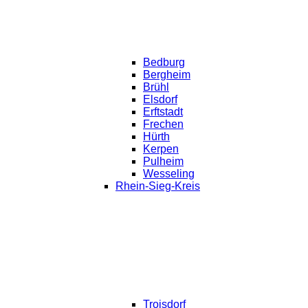
Bedburg
Bergheim
Brühl
Elsdorf
Erftstadt
Frechen
Hürth
Kerpen
Pulheim
Wesseling
Rhein-Sieg-Kreis
Troisdorf