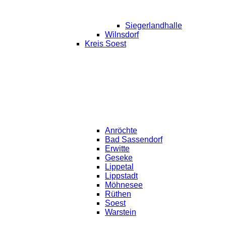
Siegerlandhalle
Wilnsdorf
Kreis Soest
Anröchte
Bad Sassendorf
Erwitte
Geseke
Lippetal
Lippstadt
Möhnesee
Rüthen
Soest
Warstein