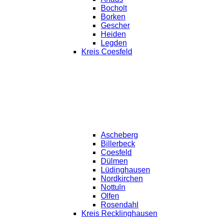
Bocholt
Borken
Gescher
Heiden
Legden
Kreis Coesfeld
Ascheberg
Billerbeck
Coesfeld
Dülmen
Lüdinghausen
Nordkirchen
Nottuln
Olfen
Rosendahl
Kreis Recklinghausen