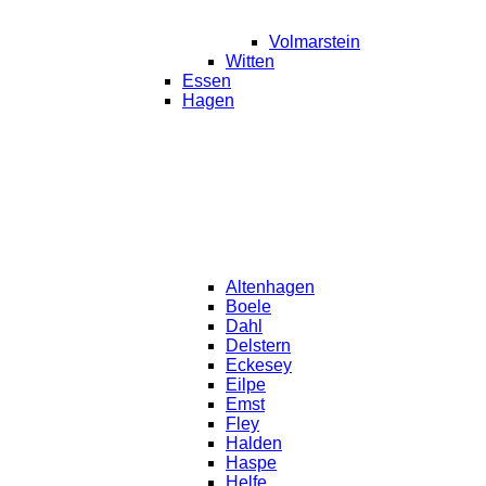
Volmarstein
Witten
Essen
Hagen
Altenhagen
Boele
Dahl
Delstern
Eckesey
Eilpe
Emst
Fley
Halden
Haspe
Helfe