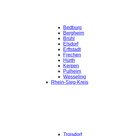
Bedburg
Bergheim
Brühl
Elsdorf
Erftstadt
Frechen
Hürth
Kerpen
Pulheim
Wesseling
Rhein-Sieg-Kreis
Troisdorf