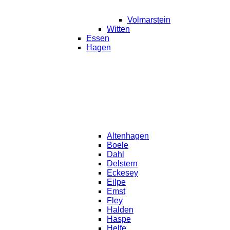
Volmarstein
Witten
Essen
Hagen
Altenhagen
Boele
Dahl
Delstern
Eckesey
Eilpe
Emst
Fley
Halden
Haspe
Helfe