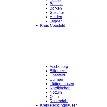
Bocholt
Borken
Gescher
Heiden
Legden
Kreis Coesfeld
Ascheberg
Billerbeck
Coesfeld
Dülmen
Lüdinghausen
Nordkirchen
Nottuln
Olfen
Rosendahl
Kreis Recklinghausen