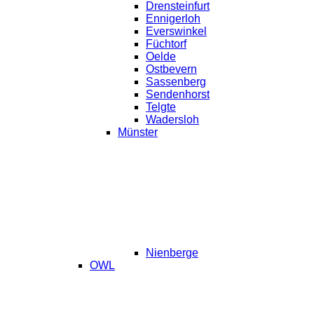
Drensteinfurt
Ennigerloh
Everswinkel
Füchtorf
Oelde
Ostbevern
Sassenberg
Sendenhorst
Telgte
Wadersloh
Münster
Nienberge
OWL