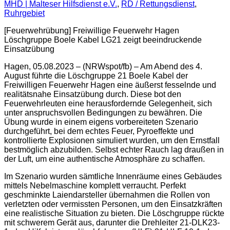
MHD | Malteser Hilfsdienst e.V.
,
RD / Rettungsdienst
,
Ruhrgebiet
[Feuerwehrübung] Freiwillige Feuerwehr Hagen
Löschgruppe Boele Kabel LG21 zeigt beeindruckende
Einsatzübung
Hagen, 05.08.2023 – (NRWspot/fb) – Am Abend des 4.
August führte die Löschgruppe 21 Boele Kabel der
Freiwilligen Feuerwehr Hagen eine äußerst fesselnde und
realitätsnahe Einsatzübung durch. Diese bot den
Feuerwehrleuten eine herausfordernde Gelegenheit, sich
unter anspruchsvollen Bedingungen zu bewähren. Die
Übung wurde in einem eigens vorbereiteten Szenario
durchgeführt, bei dem echtes Feuer, Pyroeffekte und
kontrollierte Explosionen simuliert wurden, um den Ernstfall
bestmöglich abzubilden. Selbst echter Rauch lag draußen in
der Luft, um eine authentische Atmosphäre zu schaffen.
Im Szenario wurden sämtliche Innenräume eines Gebäudes
mittels Nebelmaschine komplett verraucht. Perfekt
geschminkte Laiendarsteller übernahmen die Rollen von
verletzten oder vermissten Personen, um den Einsatzkräften
eine realistische Situation zu bieten. Die Löschgruppe rückte
mit schwerem Gerät aus, darunter die Drehleiter 21-DLK23-