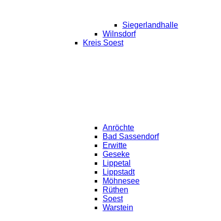
Siegerlandhalle
Wilnsdorf
Kreis Soest
Anröchte
Bad Sassendorf
Erwitte
Geseke
Lippetal
Lippstadt
Möhnesee
Rüthen
Soest
Warstein