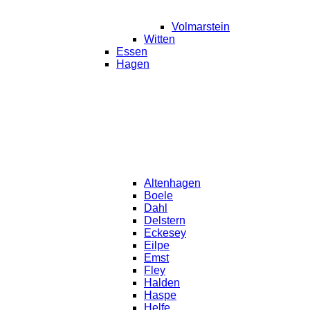
Volmarstein
Witten
Essen
Hagen
Altenhagen
Boele
Dahl
Delstern
Eckesey
Eilpe
Emst
Fley
Halden
Haspe
Helfe