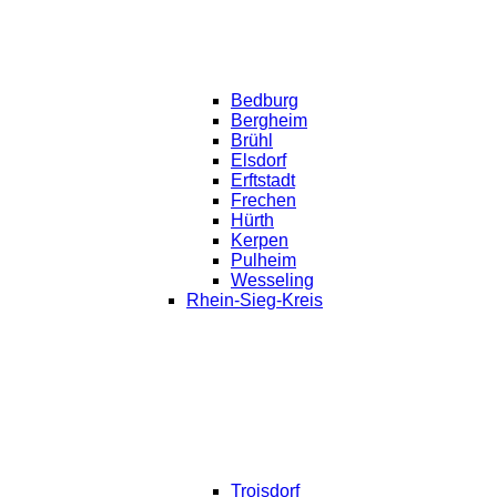
Bedburg
Bergheim
Brühl
Elsdorf
Erftstadt
Frechen
Hürth
Kerpen
Pulheim
Wesseling
Rhein-Sieg-Kreis
Troisdorf