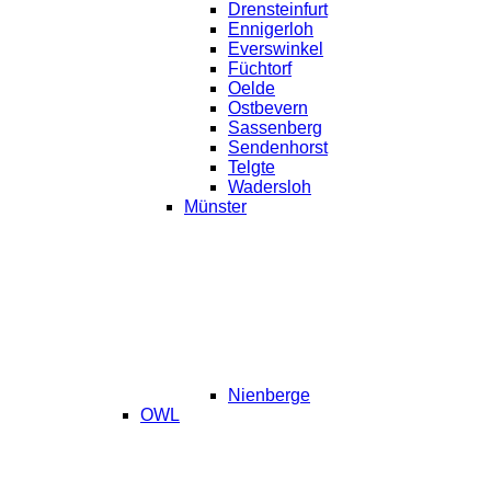
Drensteinfurt
Ennigerloh
Everswinkel
Füchtorf
Oelde
Ostbevern
Sassenberg
Sendenhorst
Telgte
Wadersloh
Münster
Nienberge
OWL