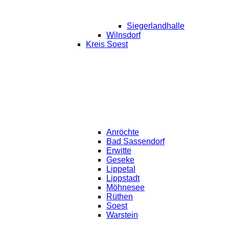
Siegerlandhalle
Wilnsdorf
Kreis Soest
Anröchte
Bad Sassendorf
Erwitte
Geseke
Lippetal
Lippstadt
Möhnesee
Rüthen
Soest
Warstein