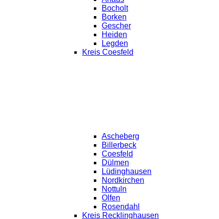
Bocholt
Borken
Gescher
Heiden
Legden
Kreis Coesfeld
Ascheberg
Billerbeck
Coesfeld
Dülmen
Lüdinghausen
Nordkirchen
Nottuln
Olfen
Rosendahl
Kreis Recklinghausen