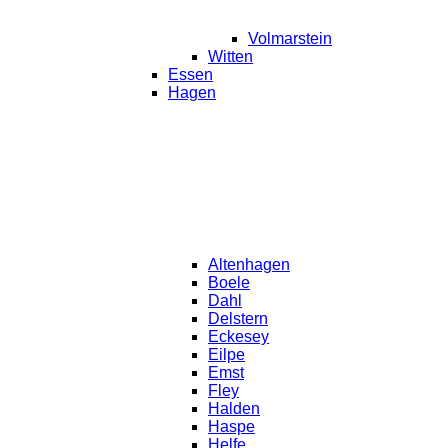
Volmarstein
Witten
Essen
Hagen
Altenhagen
Boele
Dahl
Delstern
Eckesey
Eilpe
Emst
Fley
Halden
Haspe
Helfe