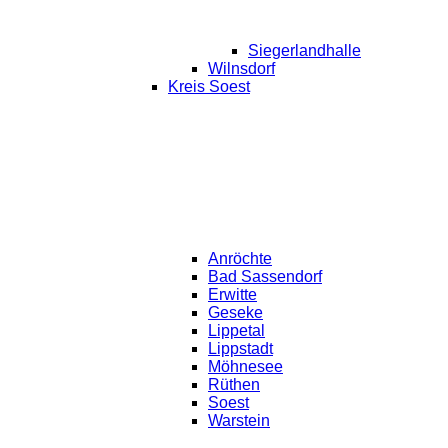
Siegerlandhalle
Wilnsdorf
Kreis Soest
Anröchte
Bad Sassendorf
Erwitte
Geseke
Lippetal
Lippstadt
Möhnesee
Rüthen
Soest
Warstein