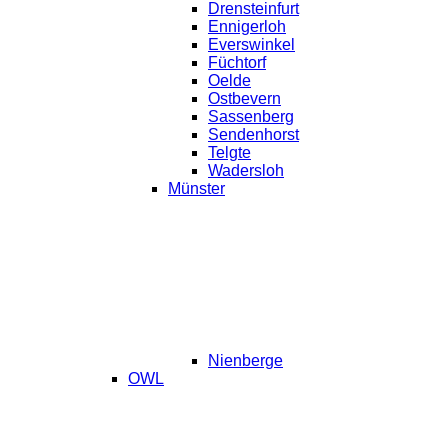
Drensteinfurt
Ennigerloh
Everswinkel
Füchtorf
Oelde
Ostbevern
Sassenberg
Sendenhorst
Telgte
Wadersloh
Münster
Nienberge
OWL