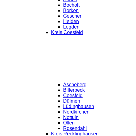
Bocholt
Borken
Gescher
Heiden
Legden
Kreis Coesfeld
Ascheberg
Billerbeck
Coesfeld
Dülmen
Lüdinghausen
Nordkirchen
Nottuln
Olfen
Rosendahl
Kreis Recklinghausen