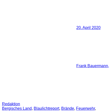
20. April 2020
Frank Bauermann,
Redaktion
Bergisches Land
,
Blaulichtreport
,
Brände
,
Feuerwehr
,