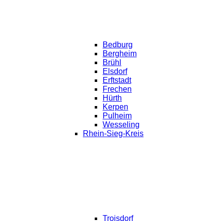
Bedburg
Bergheim
Brühl
Elsdorf
Erftstadt
Frechen
Hürth
Kerpen
Pulheim
Wesseling
Rhein-Sieg-Kreis
Troisdorf