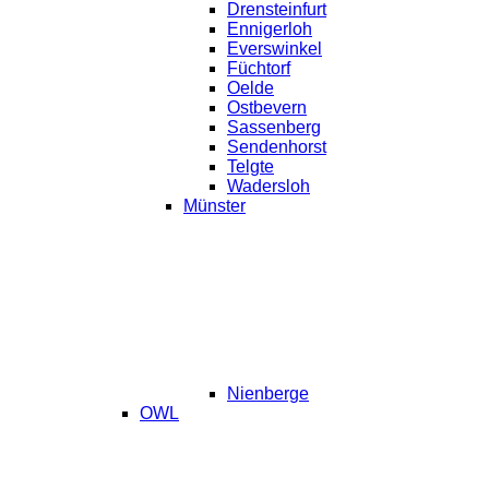
Drensteinfurt
Ennigerloh
Everswinkel
Füchtorf
Oelde
Ostbevern
Sassenberg
Sendenhorst
Telgte
Wadersloh
Münster
Nienberge
OWL