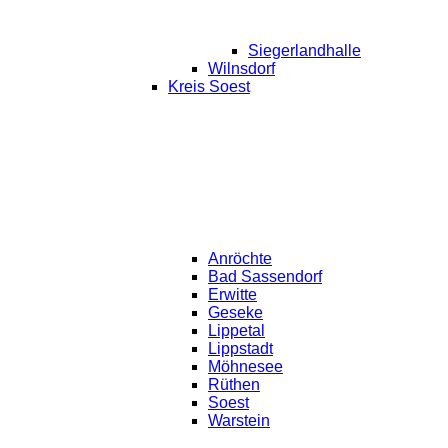
Siegerlandhalle
Wilnsdorf
Kreis Soest
Anröchte
Bad Sassendorf
Erwitte
Geseke
Lippetal
Lippstadt
Möhnesee
Rüthen
Soest
Warstein