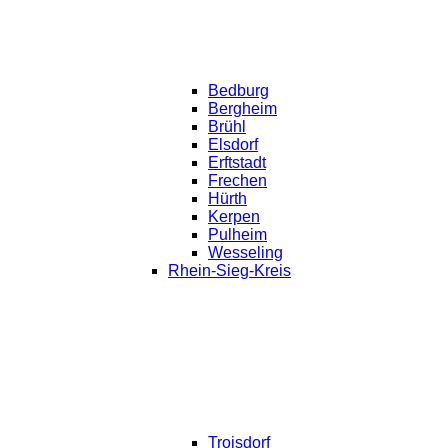
Bedburg
Bergheim
Brühl
Elsdorf
Erftstadt
Frechen
Hürth
Kerpen
Pulheim
Wesseling
Rhein-Sieg-Kreis
Troisdorf