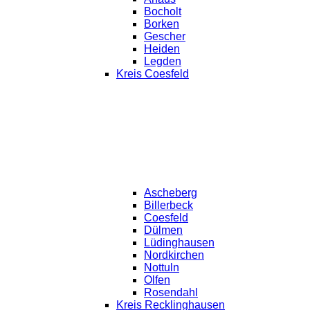
Bocholt
Borken
Gescher
Heiden
Legden
Kreis Coesfeld
Ascheberg
Billerbeck
Coesfeld
Dülmen
Lüdinghausen
Nordkirchen
Nottuln
Olfen
Rosendahl
Kreis Recklinghausen