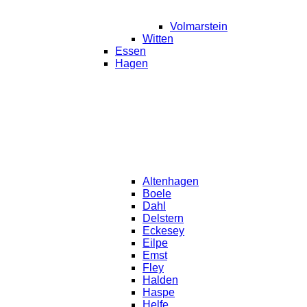
Volmarstein
Witten
Essen
Hagen
Altenhagen
Boele
Dahl
Delstern
Eckesey
Eilpe
Emst
Fley
Halden
Haspe
Helfe