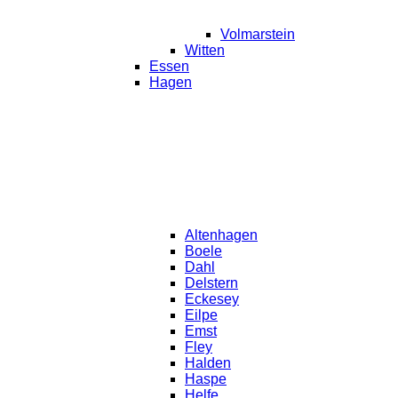
Volmarstein
Witten
Essen
Hagen
Altenhagen
Boele
Dahl
Delstern
Eckesey
Eilpe
Emst
Fley
Halden
Haspe
Helfe