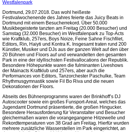
Westfalenpark
Dortmund, 29.07.2018. Das wohl heißeste
Festivalwochenende des Jahres feierte das Juicy Beats in
Dortmund mit einem Besucherrekord. Über 50.000
Musikbegeisterte tanzten am Freitag (20.000 Besucher) und
Samstag (32.000 Besucher) im Westfalenpark zu Top-Acts
wie Kraftklub, 257ers, Boys Noize, Feine Sahne Fischfilet,
Editors, Rin, Haiyti und Kontra K. Insgesamt traten rund 200
Künstler, Musiker und DJs aus der ganzen Welt auf den über
20 Bühnen und Floors auf und verwandelten den gesamten
Park in eine der idyllischsten Festivallocations der Republik.
Besondere Höhepunkte waren die fulminanten Liveshows
der Mainacts Kraftklub und 257ers, aber auch die
Performances von Editors, Tanzorchester Paschulke, Team
Rhythmusgymnastik sowie Fil Bo Riva und die neuen
Dekorationen der Floors.
Abseits des Bühnenprogramms waren der Brinkhoff’s DJ
Autoscooter sowie ein großes Funsport-Areal, welches das
Jugendamt Dortmund präsentierte, die großen Hingucker.
Besondere Herausforderung für Veranstalter und Besucher
gleichermaßen waren die vorangegangene Hitzewelle und
Rekordtemperaturen von 38 Grad am Freitag. Hierfür wurden
mehrere zusätzliche Wasserstellen im Park eingerichtet, an