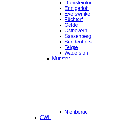
Drensteinfurt
Ennigerloh
Everswinkel
Füchtorf
Oelde
Ostbevern
Sassenberg
Sendenhorst
Telgte
Wadersloh
Münster
Nienberge
OWL