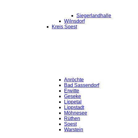
Siegerlandhalle
Wilnsdorf
Kreis Soest
Anröchte
Bad Sassendorf
Erwitte
Geseke
Lippetal
Lippstadt
Möhnesee
Rüthen
Soest
Warstein