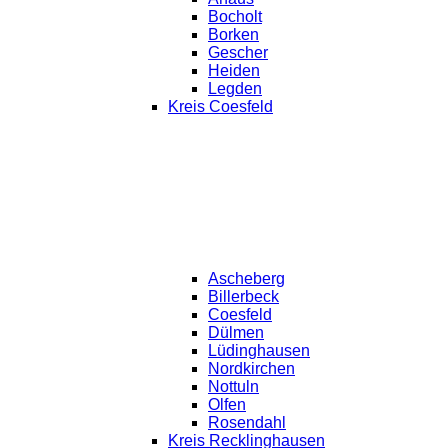
Bocholt
Borken
Gescher
Heiden
Legden
Kreis Coesfeld
Ascheberg
Billerbeck
Coesfeld
Dülmen
Lüdinghausen
Nordkirchen
Nottuln
Olfen
Rosendahl
Kreis Recklinghausen