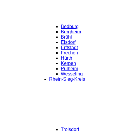
Bedburg
Bergheim
Brühl
Elsdorf
Erftstadt
Frechen
Hürth
Kerpen
Pulheim
Wesseling
Rhein-Sieg-Kreis
Troisdorf