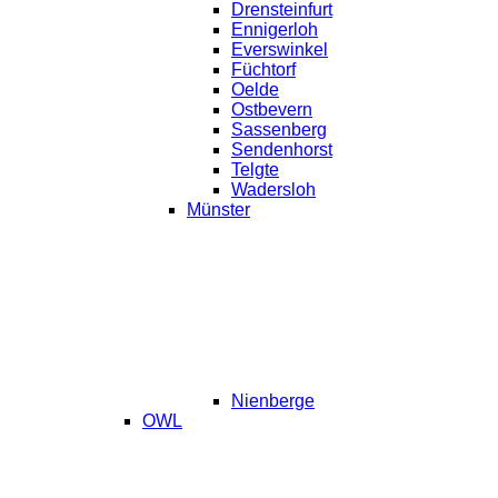
Drensteinfurt
Ennigerloh
Everswinkel
Füchtorf
Oelde
Ostbevern
Sassenberg
Sendenhorst
Telgte
Wadersloh
Münster
Nienberge
OWL