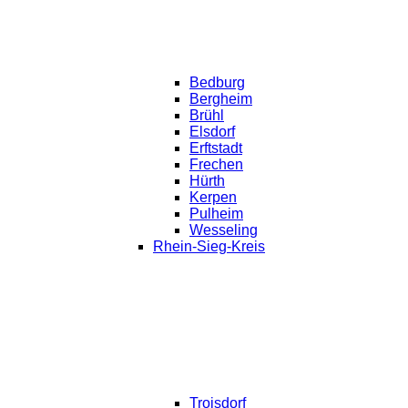
Bedburg
Bergheim
Brühl
Elsdorf
Erftstadt
Frechen
Hürth
Kerpen
Pulheim
Wesseling
Rhein-Sieg-Kreis
Troisdorf