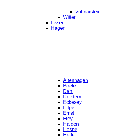
Volmarstein
Witten
Essen
Hagen
Altenhagen
Boele
Dahl
Delstern
Eckesey
Eilpe
Emst
Fley
Halden
Haspe
Helfe