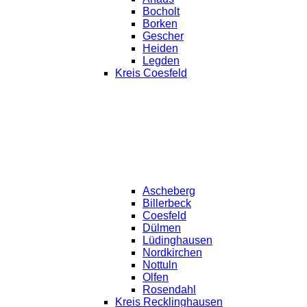
Bocholt
Borken
Gescher
Heiden
Legden
Kreis Coesfeld
Ascheberg
Billerbeck
Coesfeld
Dülmen
Lüdinghausen
Nordkirchen
Nottuln
Olfen
Rosendahl
Kreis Recklinghausen