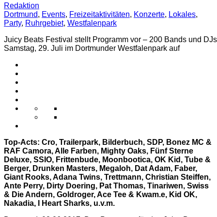
Redaktion
Dortmund
,
Events
,
Freizeitaktivitäten
,
Konzerte
,
Lokales
,
Party
,
Ruhrgebiet
,
Westfalenpark
Juicy Beats Festival stellt Programm vor – 200 Bands und DJs 
Samstag, 29. Juli im Dortmunder Westfalenpark auf
Top-Acts: Cro, Trailerpark, Bilderbuch, SDP, Bonez MC &
RAF Camora, Alle Farben, Mighty Oaks, Fünf Sterne
Deluxe, SSIO, Frittenbude, Moonbootica, OK Kid, Tube &
Berger, Drunken Masters, Megaloh, Dat Adam, Faber,
Giant Rooks, Adana Twins, Trettmann, Christian Steiffen,
Ante Perry, Dirty Doering, Pat Thomas, Tinariwen, Swiss
& Die Andern, Goldroger, Ace Tee & Kwam.e, Kid OK,
Nakadia, I Heart Sharks, u.v.m.