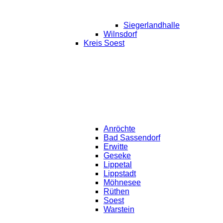
Siegerlandhalle
Wilnsdorf
Kreis Soest
Anröchte
Bad Sassendorf
Erwitte
Geseke
Lippetal
Lippstadt
Möhnesee
Rüthen
Soest
Warstein