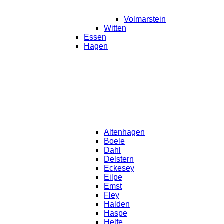
Volmarstein
Witten
Essen
Hagen
Altenhagen
Boele
Dahl
Delstern
Eckesey
Eilpe
Emst
Fley
Halden
Haspe
Helfe