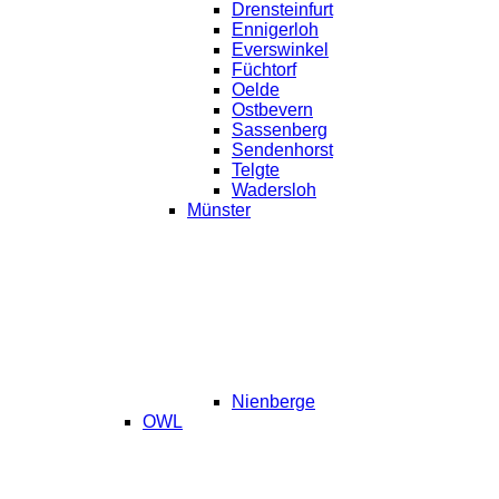
Drensteinfurt
Ennigerloh
Everswinkel
Füchtorf
Oelde
Ostbevern
Sassenberg
Sendenhorst
Telgte
Wadersloh
Münster
Nienberge
OWL