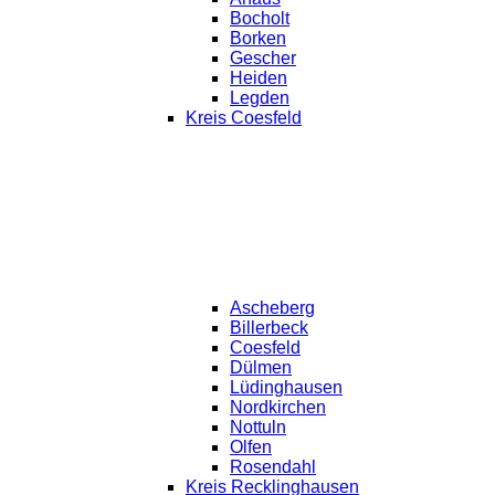
Bocholt
Borken
Gescher
Heiden
Legden
Kreis Coesfeld
Ascheberg
Billerbeck
Coesfeld
Dülmen
Lüdinghausen
Nordkirchen
Nottuln
Olfen
Rosendahl
Kreis Recklinghausen