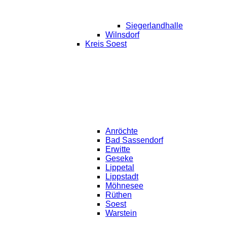
Siegerlandhalle
Wilnsdorf
Kreis Soest
Anröchte
Bad Sassendorf
Erwitte
Geseke
Lippetal
Lippstadt
Möhnesee
Rüthen
Soest
Warstein