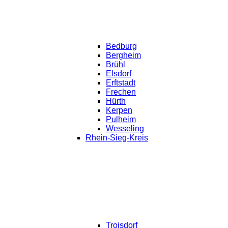
Bedburg
Bergheim
Brühl
Elsdorf
Erftstadt
Frechen
Hürth
Kerpen
Pulheim
Wesseling
Rhein-Sieg-Kreis
Troisdorf