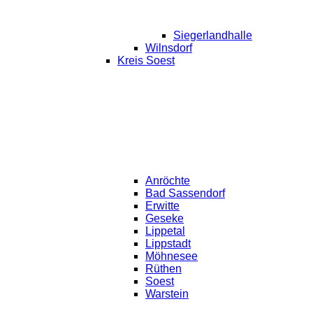
Siegerlandhalle
Wilnsdorf
Kreis Soest
Anröchte
Bad Sassendorf
Erwitte
Geseke
Lippetal
Lippstadt
Möhnesee
Rüthen
Soest
Warstein