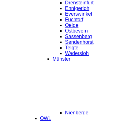
Drensteinfurt
Ennigerloh
Everswinkel
Füchtorf
Oelde
Ostbevern
Sassenberg
Sendenhorst
Telgte
Wadersloh
Münster
Nienberge
OWL