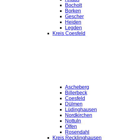
Bocholt
Borken
Gescher
Heiden
Legden
Kreis Coesfeld
Ascheberg
Billerbeck
Coesfeld
Dülmen
Lüdinghausen
Nordkirchen
Nottuln
Olfen
Rosendahl
Kreis Recklinghausen