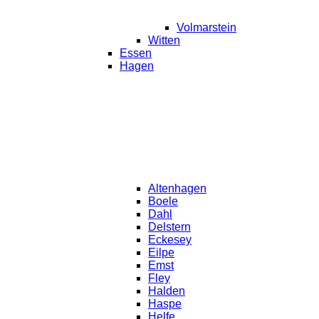
Volmarstein
Witten
Essen
Hagen
Altenhagen
Boele
Dahl
Delstern
Eckesey
Eilpe
Emst
Fley
Halden
Haspe
Helfe