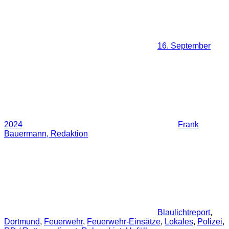
16. September
2024
Frank
Bauermann, Redaktion
Blaulichtreport
,
Dortmund
,
Feuerwehr
,
Feuerwehr-Einsätze
,
Lokales
,
Polizei
,