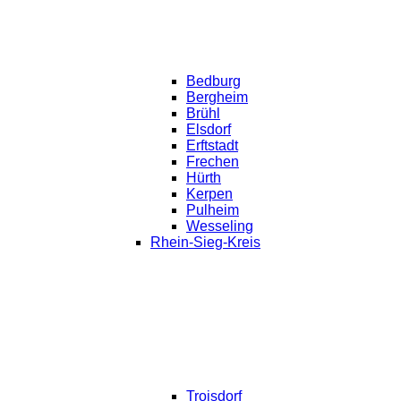
Bedburg
Bergheim
Brühl
Elsdorf
Erftstadt
Frechen
Hürth
Kerpen
Pulheim
Wesseling
Rhein-Sieg-Kreis
Troisdorf