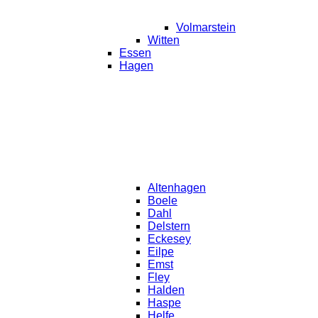
Volmarstein
Witten
Essen
Hagen
Altenhagen
Boele
Dahl
Delstern
Eckesey
Eilpe
Emst
Fley
Halden
Haspe
Helfe