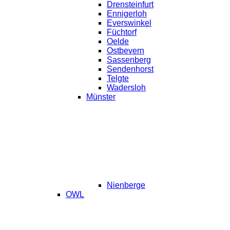
Drensteinfurt
Ennigerloh
Everswinkel
Füchtorf
Oelde
Ostbevern
Sassenberg
Sendenhorst
Telgte
Wadersloh
Münster
Nienberge
OWL