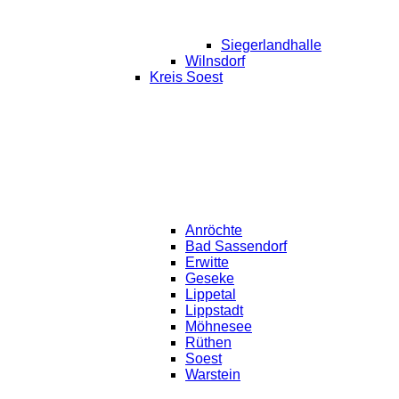
Siegerlandhalle
Wilnsdorf
Kreis Soest
Anröchte
Bad Sassendorf
Erwitte
Geseke
Lippetal
Lippstadt
Möhnesee
Rüthen
Soest
Warstein