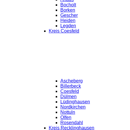
Bocholt
Borken
Gescher
Heiden
Legden
Kreis Coesfeld
Ascheberg
Billerbeck
Coesfeld
Dülmen
Lüdinghausen
Nordkirchen
Nottuln
Olfen
Rosendahl
Kreis Recklinghausen