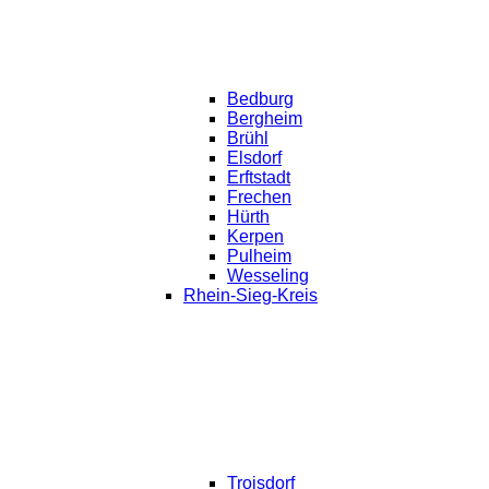
Bedburg
Bergheim
Brühl
Elsdorf
Erftstadt
Frechen
Hürth
Kerpen
Pulheim
Wesseling
Rhein-Sieg-Kreis
Troisdorf