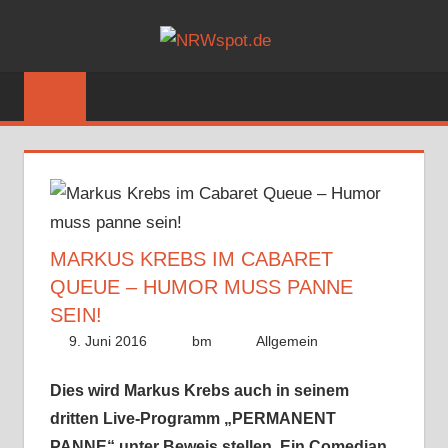
Zum
NRWSPOT
Inhalt
Bewegtes
springen
und
Bewegendes
gezeigt
von
NRWspot.de
MARKUS KREBS IM CABARET
QUEUE – HUMOR MUSS PANNE
SEIN!
9. Juni 2016
bm
Allgemein
Dies wird Markus Krebs auch in seinem
dritten Live-Programm „PERMANENT
PANNE“ unter Beweis stellen. Ein Comedian,