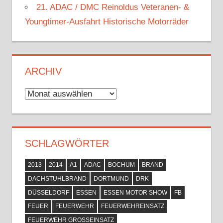
21. ADAC / DMC Reinoldus Veteranen- &
Youngtimer-Ausfahrt Historische Motorräder
ARCHIV
Archiv
SCHLAGWÖRTER
2013
2014
A1
ADAC
BOCHUM
BRAND
DACHSTUHLBRAND
DORTMUND
DRK
DÜSSELDORF
ESSEN
ESSEN MOTOR SHOW
FB
FEUER
FEUERWEHR
FEUERWEHREINSATZ
FEUERWEHR GROSSEINSATZ