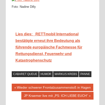
Foto: Nadine Dilly
Lies dies:
RETTmobil International
bestätigte erneut ihre Bedeutung als
führende europäische Fachmesse für
Rettungsdienst, Feuerwehr und
Katastrophenschutz
CABARET QUEUE
HUMOR
MARKUS KREBS
PANNE
Beitragsnavigation
Vorheriger
Wieder schwerer Frontalzusammenstoß in Hagen
Beitrag:
Nächster
JP Kraemer live mit „PS: ICH LIEBE EUCH“
Beitrag: