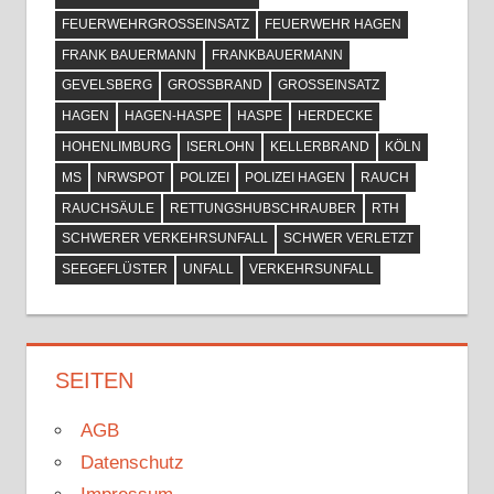
FEUERWEHRGROSSEINSATZ
FEUERWEHR HAGEN
FRANK BAUERMANN
FRANKBAUERMANN
GEVELSBERG
GROSSBRAND
GROSSEINSATZ
HAGEN
HAGEN-HASPE
HASPE
HERDECKE
HOHENLIMBURG
ISERLOHN
KELLERBRAND
KÖLN
MS
NRWSPOT
POLIZEI
POLIZEI HAGEN
RAUCH
RAUCHSÄULE
RETTUNGSHUBSCHRAUBER
RTH
SCHWERER VERKEHRSUNFALL
SCHWER VERLETZT
SEEGEFLÜSTER
UNFALL
VERKEHRSUNFALL
SEITEN
AGB
Datenschutz