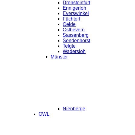
Drensteinfurt
Ennigerloh
Everswinkel
Füchtorf
Oelde
Ostbevern
Sassenberg
Sendenhorst
Telgte
Wadersloh
Münster
Nienberge
OWL