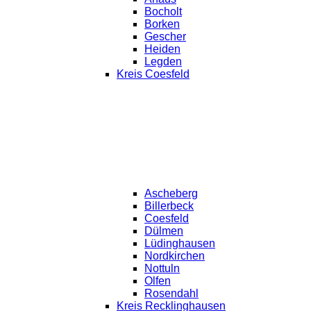
Bocholt
Borken
Gescher
Heiden
Legden
Kreis Coesfeld
Ascheberg
Billerbeck
Coesfeld
Dülmen
Lüdinghausen
Nordkirchen
Nottuln
Olfen
Rosendahl
Kreis Recklinghausen