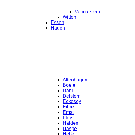
Volmarstein
Witten
Essen
Hagen
Altenhagen
Boele
Dahl
Delstern
Eckesey
Eilpe
Emst
Fley
Halden
Haspe
Helfe