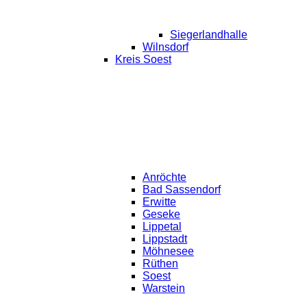
Siegerlandhalle
Wilnsdorf
Kreis Soest
Anröchte
Bad Sassendorf
Erwitte
Geseke
Lippetal
Lippstadt
Möhnesee
Rüthen
Soest
Warstein