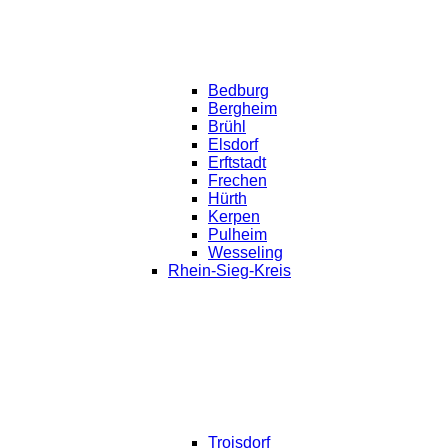
Bedburg
Bergheim
Brühl
Elsdorf
Erftstadt
Frechen
Hürth
Kerpen
Pulheim
Wesseling
Rhein-Sieg-Kreis
Troisdorf