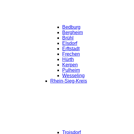
Bedburg
Bergheim
Brühl
Elsdorf
Erftstadt
Frechen
Hürth
Kerpen
Pulheim
Wesseling
Rhein-Sieg-Kreis
Troisdorf