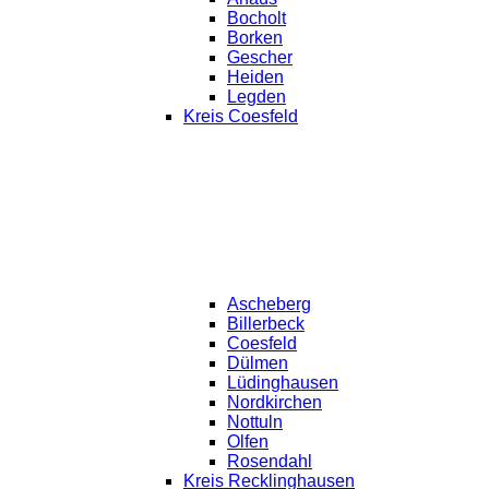
Bocholt
Borken
Gescher
Heiden
Legden
Kreis Coesfeld
Ascheberg
Billerbeck
Coesfeld
Dülmen
Lüdinghausen
Nordkirchen
Nottuln
Olfen
Rosendahl
Kreis Recklinghausen