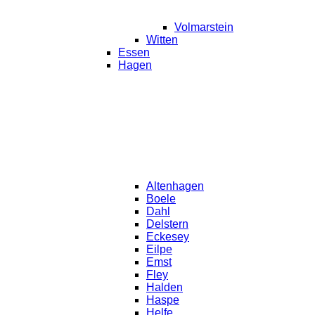
Volmarstein
Witten
Essen
Hagen
Altenhagen
Boele
Dahl
Delstern
Eckesey
Eilpe
Emst
Fley
Halden
Haspe
Helfe