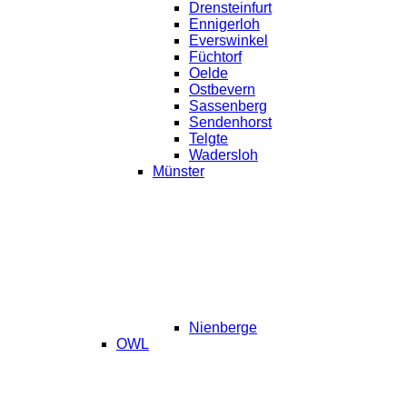
Drensteinfurt
Ennigerloh
Everswinkel
Füchtorf
Oelde
Ostbevern
Sassenberg
Sendenhorst
Telgte
Wadersloh
Münster
Nienberge
OWL