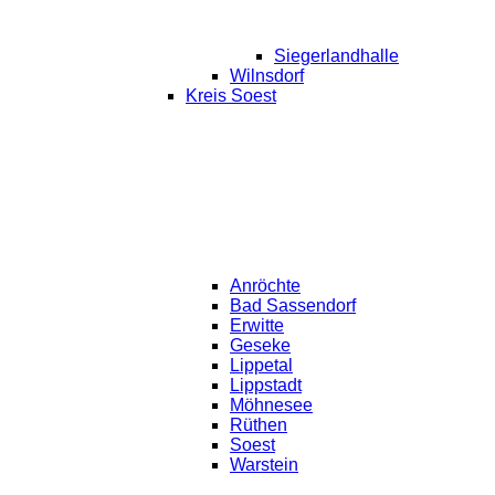
Siegerlandhalle
Wilnsdorf
Kreis Soest
Anröchte
Bad Sassendorf
Erwitte
Geseke
Lippetal
Lippstadt
Möhnesee
Rüthen
Soest
Warstein