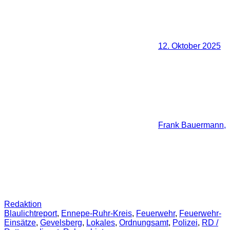
12. Oktober 2025
Frank Bauermann,
Redaktion
Blaulichtreport
,
Ennepe-Ruhr-Kreis
,
Feuerwehr
,
Feuerwehr-
Einsätze
,
Gevelsberg
,
Lokales
,
Ordnungsamt
,
Polizei
,
RD /