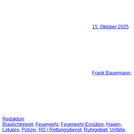
15. Oktober 2025
Frank Bauermann,
Redaktion
Blaulichtreport
,
Feuerwehr
,
Feuerwehr-Einsätze
,
Hagen
,
Lokales
,
Polizei
,
RD / Rettungsdienst
,
Ruhrgebiet
,
Unfälle
,