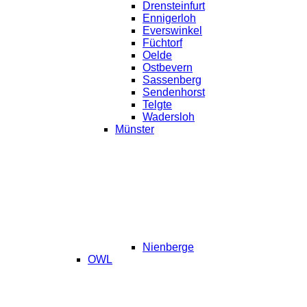
Drensteinfurt
Ennigerloh
Everswinkel
Füchtorf
Oelde
Ostbevern
Sassenberg
Sendenhorst
Telgte
Wadersloh
Münster
Nienberge
OWL