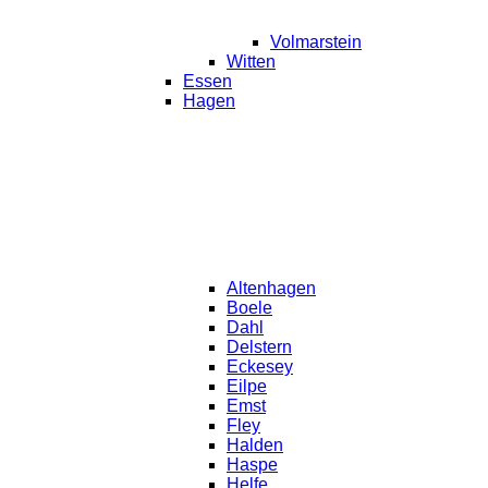
Volmarstein
Witten
Essen
Hagen
Altenhagen
Boele
Dahl
Delstern
Eckesey
Eilpe
Emst
Fley
Halden
Haspe
Helfe