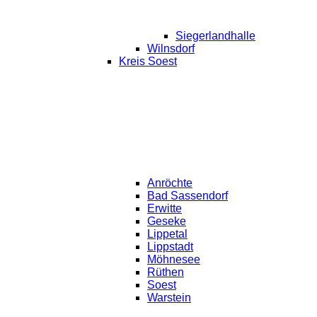
Siegerlandhalle
Wilnsdorf
Kreis Soest
Anröchte
Bad Sassendorf
Erwitte
Geseke
Lippetal
Lippstadt
Möhnesee
Rüthen
Soest
Warstein