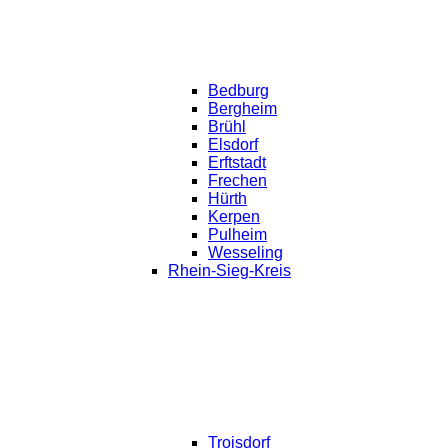
Bedburg
Bergheim
Brühl
Elsdorf
Erftstadt
Frechen
Hürth
Kerpen
Pulheim
Wesseling
Rhein-Sieg-Kreis
Troisdorf