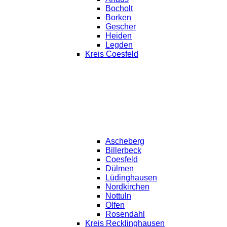
Bocholt
Borken
Gescher
Heiden
Legden
Kreis Coesfeld
Ascheberg
Billerbeck
Coesfeld
Dülmen
Lüdinghausen
Nordkirchen
Nottuln
Olfen
Rosendahl
Kreis Recklinghausen