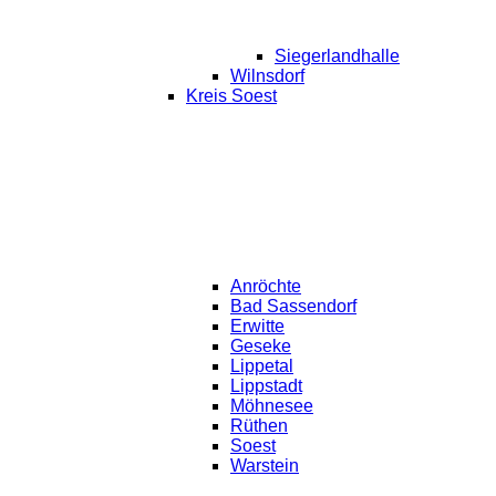
Siegerlandhalle
Wilnsdorf
Kreis Soest
Anröchte
Bad Sassendorf
Erwitte
Geseke
Lippetal
Lippstadt
Möhnesee
Rüthen
Soest
Warstein