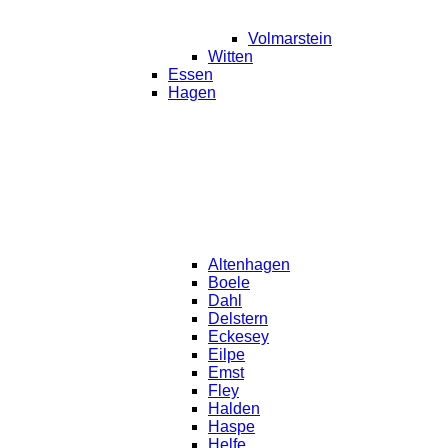
Volmarstein
Witten
Essen
Hagen
Altenhagen
Boele
Dahl
Delstern
Eckesey
Eilpe
Emst
Fley
Halden
Haspe
Helfe