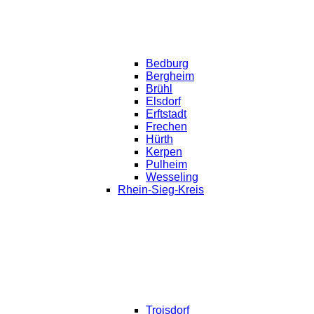
Bedburg
Bergheim
Brühl
Elsdorf
Erftstadt
Frechen
Hürth
Kerpen
Pulheim
Wesseling
Rhein-Sieg-Kreis
Troisdorf