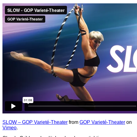
SLOW – GOP Varieté-Theater
from
GOP Varieté-Theater
on
Vimeo
.