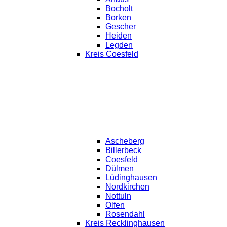
Bocholt
Borken
Gescher
Heiden
Legden
Kreis Coesfeld
Ascheberg
Billerbeck
Coesfeld
Dülmen
Lüdinghausen
Nordkirchen
Nottuln
Olfen
Rosendahl
Kreis Recklinghausen