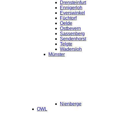
Drensteinfurt
Ennigerloh
Everswinkel
Füchtorf
Oelde
Ostbevern
Sassenberg
Sendenhorst
Telgte
Wadersloh
Münster
Nienberge
OWL