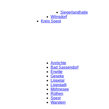
Siegerlandhalle
Wilnsdorf
Kreis Soest
Anröchte
Bad Sassendorf
Erwitte
Geseke
Lippetal
Lippstadt
Möhnesee
Rüthen
Soest
Warstein