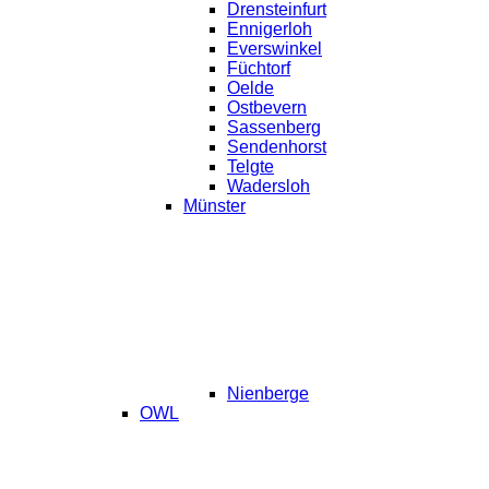
Drensteinfurt
Ennigerloh
Everswinkel
Füchtorf
Oelde
Ostbevern
Sassenberg
Sendenhorst
Telgte
Wadersloh
Münster
Nienberge
OWL