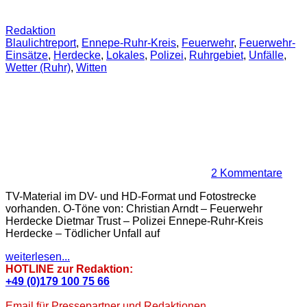
Redaktion
Blaulichtreport
,
Ennepe-Ruhr-Kreis
,
Feuerwehr
,
Feuerwehr-
Einsätze
,
Herdecke
,
Lokales
,
Polizei
,
Ruhrgebiet
,
Unfälle
,
Wetter (Ruhr)
,
Witten
2 Kommentare
TV-Material im DV- und HD-Format und Fotostrecke
vorhanden. O-Töne von: Christian Arndt – Feuerwehr
Herdecke Dietmar Trust – Polizei Ennepe-Ruhr-Kreis
Herdecke – Tödlicher Unfall auf
weiterlesen...
HOTLINE zur Redaktion:
+49 (0)179 100 75 66
Email für Pressepartner und Redaktionen