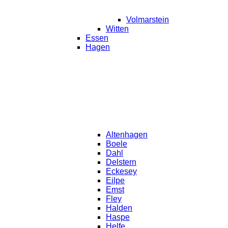
Volmarstein
Witten
Essen
Hagen
Altenhagen
Boele
Dahl
Delstern
Eckesey
Eilpe
Emst
Fley
Halden
Haspe
Helfe