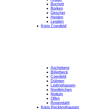
Bocholt
Borken
Gescher
Heiden
Legden
Kreis Coesfeld
Ascheberg
Billerbeck
Coesfeld
Dülmen
Lüdinghausen
Nordkirchen
Nottuln
Olfen
Rosendahl
Kreis Recklinghausen