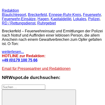
Redaktion
Blaulichtreport
,
Breckerfeld
,
Ennepe-Ruhr-Kreis
,
Feuerwehr
,
Feuerwehr-Einsätze
,
Hagen
,
Kapitaldelikt
,
Lokales
,
Polizei
,
RD / Rettungsdienst
,
Ruhrgebiet
Breckerfeld – Feuerwehreinsatz und Ermittlungen der Polizei
nach Notruf und Auffinden einer leblosen Person, die allem
Anschein nach einem Gewaltverbrechen zum Opfer gefallen
ist. O-Ton:
weiterlesen...
HOTLINE zur Redaktion:
+49 (0)179 100 75 66
Email für Pressepartner und Redaktionen
NRWspot.de durchsuchen:
Suchen
nach: