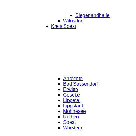
Siegerlandhalle
Wilnsdorf
Kreis Soest
Anröchte
Bad Sassendorf
Erwitte
Geseke
Lippetal
Lippstadt
Möhnesee
Rüthen
Soest
Warstein