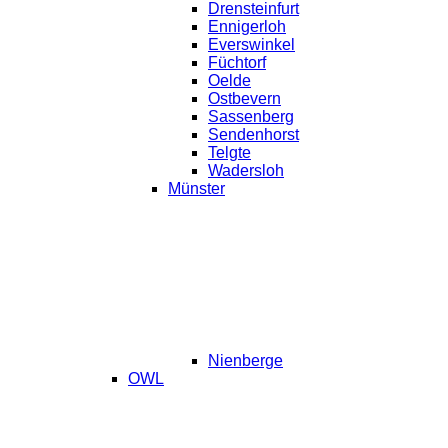
Drensteinfurt
Ennigerloh
Everswinkel
Füchtorf
Oelde
Ostbevern
Sassenberg
Sendenhorst
Telgte
Wadersloh
Münster
Nienberge
OWL