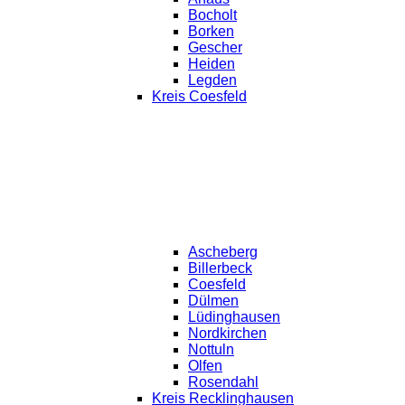
Bocholt
Borken
Gescher
Heiden
Legden
Kreis Coesfeld
Ascheberg
Billerbeck
Coesfeld
Dülmen
Lüdinghausen
Nordkirchen
Nottuln
Olfen
Rosendahl
Kreis Recklinghausen