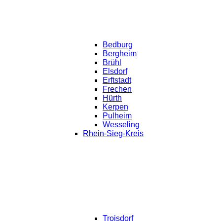
Bedburg
Bergheim
Brühl
Elsdorf
Erftstadt
Frechen
Hürth
Kerpen
Pulheim
Wesseling
Rhein-Sieg-Kreis
Troisdorf