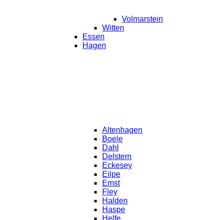
Volmarstein
Witten
Essen
Hagen
Altenhagen
Boele
Dahl
Delstern
Eckesey
Eilpe
Emst
Fley
Halden
Haspe
Helfe