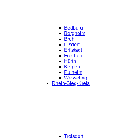
Bedburg
Bergheim
Brühl
Elsdorf
Erftstadt
Frechen
Hürth
Kerpen
Pulheim
Wesseling
Rhein-Sieg-Kreis
Troisdorf