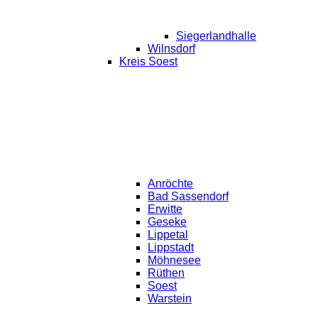
Siegerlandhalle
Wilnsdorf
Kreis Soest
Anröchte
Bad Sassendorf
Erwitte
Geseke
Lippetal
Lippstadt
Möhnesee
Rüthen
Soest
Warstein