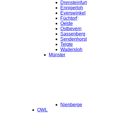
Drensteinfurt
Ennigerloh
Everswinkel
Füchtorf
Oelde
Ostbevern
Sassenberg
Sendenhorst
Telgte
Wadersloh
Münster
Nienberge
OWL