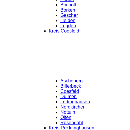
Bocholt
Borken
Gescher
Heiden
Legden
Kreis Coesfeld
Ascheberg
Billerbeck
Coesfeld
Dülmen
Lüdinghausen
Nordkirchen
Nottuln
Olfen
Rosendahl
Kreis Recklinghausen