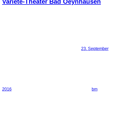
Varieté-Theater Bad Oeynhausen
23. September
2016
bm