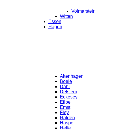
Volmarstein
Witten
Essen
Hagen
Altenhagen
Boele
Dahl
Delstern
Eckesey
Eilpe
Emst
Fley
Halden
Haspe
Helfe