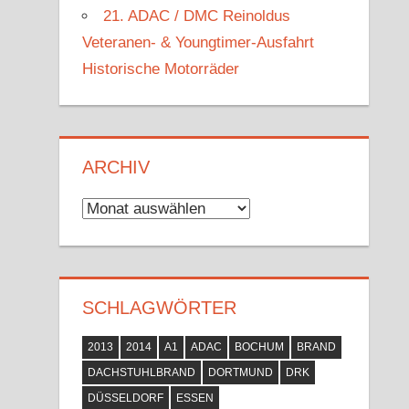
21. ADAC / DMC Reinoldus
Veteranen- & Youngtimer-Ausfahrt
Historische Motorräder
ARCHIV
Archiv
SCHLAGWÖRTER
2013
2014
A1
ADAC
BOCHUM
BRAND
DACHSTUHLBRAND
DORTMUND
DRK
DÜSSELDORF
ESSEN