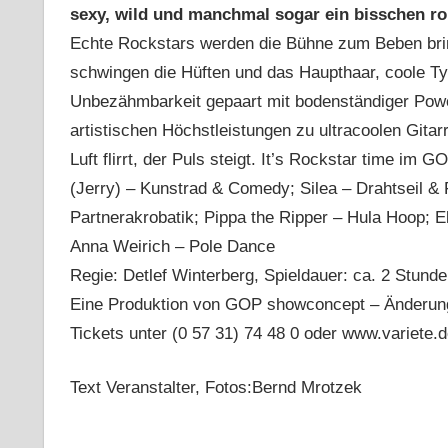
sexy, wild und manchmal sogar ein bisschen r
Echte Rockstars werden die Bühne zum Beben bring
schwingen die Hüften und das Haupthaar, coole T
Unbezähmbarkeit gepaart mit bodenständiger Po
artistischen Höchstleistungen zu ultracoolen Gitar
Luft flirrt, der Puls steigt. It’s Rockstar time i
(Jerry) – Kunstrad & Comedy; Silea – Drahtseil &
Partnerakrobatik; Pippa the Ripper – Hula Hoop; E
Anna Weirich – Pole Dance
Regie: Detlef Winterberg, Spieldauer: ca. 2 Stunde
Eine Produktion von GOP showconcept – Änderung
Tickets unter (0 57 31) 74 48 0 oder www.variete.d
Text Veranstalter, Fotos:Bernd Mrotzek