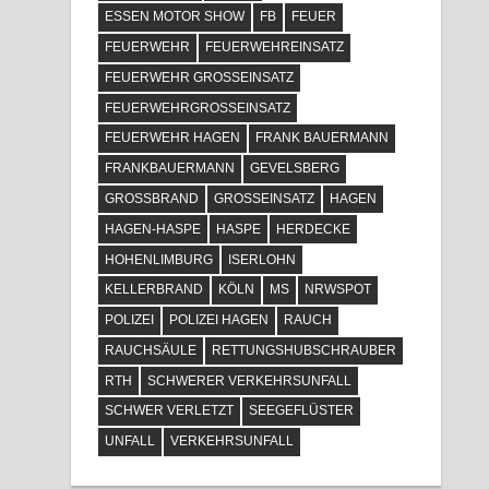
ESSEN MOTOR SHOW
FB
FEUER
FEUERWEHR
FEUERWEHREINSATZ
FEUERWEHR GROSSEINSATZ
FEUERWEHRGROSSEINSATZ
FEUERWEHR HAGEN
FRANK BAUERMANN
FRANKBAUERMANN
GEVELSBERG
GROSSBRAND
GROSSEINSATZ
HAGEN
HAGEN-HASPE
HASPE
HERDECKE
HOHENLIMBURG
ISERLOHN
KELLERBRAND
KÖLN
MS
NRWSPOT
POLIZEI
POLIZEI HAGEN
RAUCH
RAUCHSÄULE
RETTUNGSHUBSCHRAUBER
RTH
SCHWERER VERKEHRSUNFALL
SCHWER VERLETZT
SEEGEFLÜSTER
UNFALL
VERKEHRSUNFALL