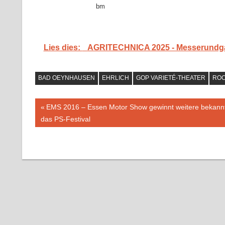
bm
Lies dies:
AGRITECHNICA 2025 - Messerundgan
BAD OEYNHAUSEN
EHRLICH
GOP VARIETÉ-THEATER
ROC
Beitragsnavigation
Vorheriger
EMS 2016 – Essen Motor Show gewinnt weitere bekannte
Beitrag:
das PS-Festival