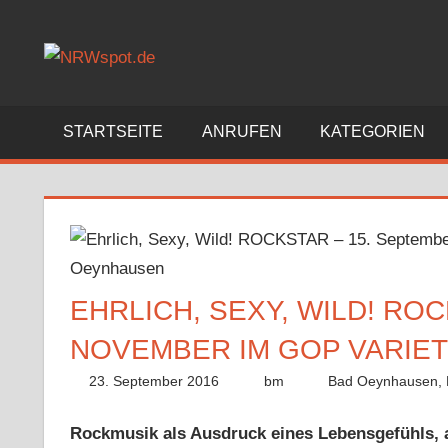
Zum
Inhalt
Bewegtes
springen
und
Bewegendes
gezeigt
STARTSEITE
ANRUFEN
KATEGORIEN
von
NRWspot.de
EHRLICH, SEXY, WILD! ROC
NOVEMBER IM GOP VARIE
23. September 2016
bm
Bad Oeynhausen
,
Rockmusik als Ausdruck eines Lebensgefühls, a