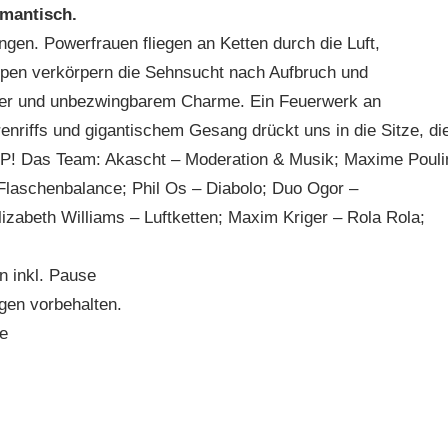
omantisch.
en. Powerfrauen fliegen an Ketten durch die Luft,
ypen verkörpern die Sehnsucht nach Aufbruch und
wer und unbezwingbarem Charme. Ein Feuerwerk an
renriffs und gigantischem Gesang drückt uns in die Sitze, di
m GOP! Das Team: Akascht – Moderation & Musik; Maxime Pouli
 Flaschenbalance; Phil Os – Diabolo; Duo Ogor –
lizabeth Williams – Luftketten; Maxim Kriger – Rola Rola;
n inkl. Pause
en vorbehalten.
e