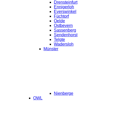
Drensteinfurt
Ennigerloh
Everswinkel
Füchtorf
Oelde
Ostbevern
Sassenberg
Sendenhorst
Telgte
Wadersloh
Münster
Nienberge
OWL