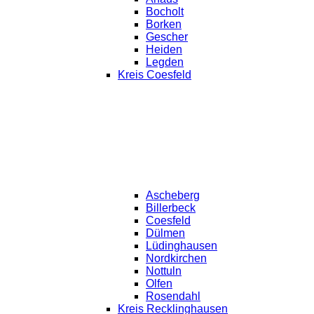
Bocholt
Borken
Gescher
Heiden
Legden
Kreis Coesfeld
Ascheberg
Billerbeck
Coesfeld
Dülmen
Lüdinghausen
Nordkirchen
Nottuln
Olfen
Rosendahl
Kreis Recklinghausen