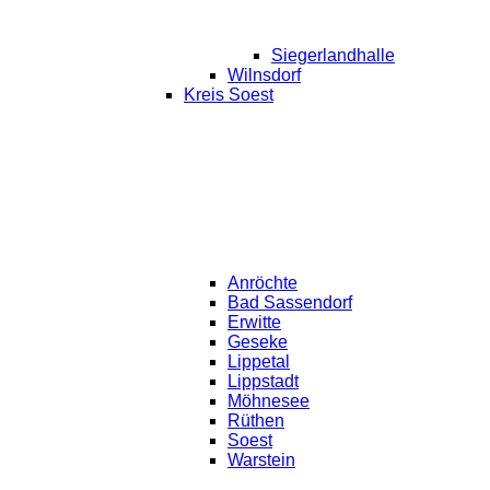
Siegerlandhalle
Wilnsdorf
Kreis Soest
Anröchte
Bad Sassendorf
Erwitte
Geseke
Lippetal
Lippstadt
Möhnesee
Rüthen
Soest
Warstein