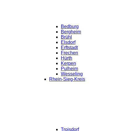
Bedburg
Bergheim
Brühl
Elsdorf
Erftstadt
Frechen
Hürth
Kerpen
Pulheim
Wesseling
Rhein-Sieg-Kreis
Troisdorf