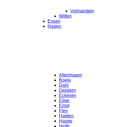
Volmarstein
Witten
Essen
Hagen
Altenhagen
Boele
Dahl
Delstern
Eckesey
Eilpe
Emst
Fley
Halden
Haspe
Helfe