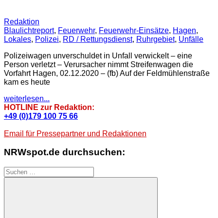
Redaktion
Blaulichtreport
,
Feuerwehr
,
Feuerwehr-Einsätze
,
Hagen
,
Lokales
,
Polizei
,
RD / Rettungsdienst
,
Ruhrgebiet
,
Unfälle
Polizeiwagen unverschuldet in Unfall verwickelt – eine
Person verletzt – Verursacher nimmt Streifenwagen die
Vorfahrt Hagen, 02.12.2020 – (fb) Auf der Feldmühlenstraße
kam es heute
weiterlesen...
HOTLINE zur Redaktion:
+49 (0)179 100 75 66
Email für Pressepartner und Redaktionen
NRWspot.de durchsuchen:
Suchen
nach: