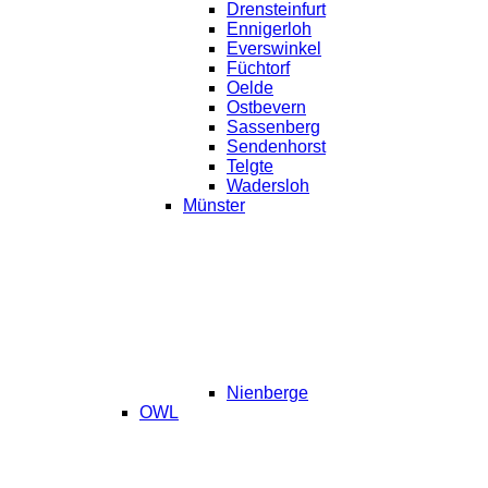
Drensteinfurt
Ennigerloh
Everswinkel
Füchtorf
Oelde
Ostbevern
Sassenberg
Sendenhorst
Telgte
Wadersloh
Münster
Nienberge
OWL