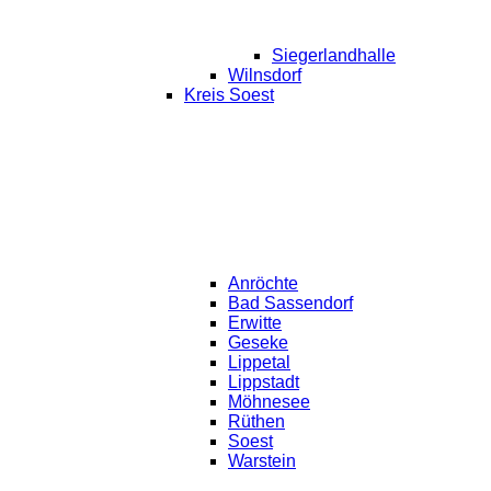
Siegerlandhalle
Wilnsdorf
Kreis Soest
Anröchte
Bad Sassendorf
Erwitte
Geseke
Lippetal
Lippstadt
Möhnesee
Rüthen
Soest
Warstein