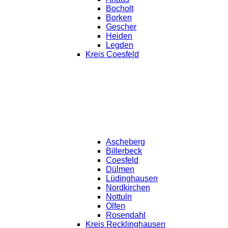
Bocholt
Borken
Gescher
Heiden
Legden
Kreis Coesfeld
Ascheberg
Billerbeck
Coesfeld
Dülmen
Lüdinghausen
Nordkirchen
Nottuln
Olfen
Rosendahl
Kreis Recklinghausen