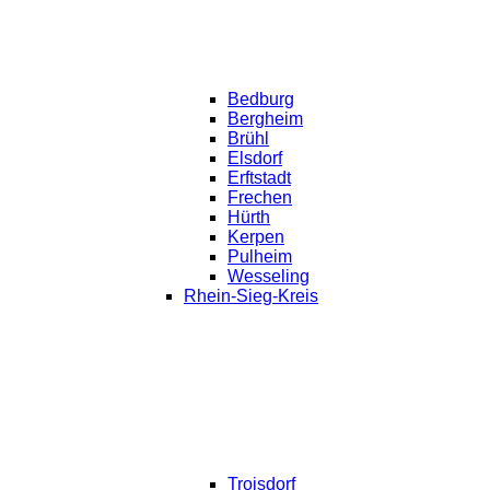
Bedburg
Bergheim
Brühl
Elsdorf
Erftstadt
Frechen
Hürth
Kerpen
Pulheim
Wesseling
Rhein-Sieg-Kreis
Troisdorf