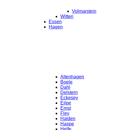
Volmarstein
Witten
Essen
Hagen
Altenhagen
Boele
Dahl
Delstern
Eckesey
Eilpe
Emst
Fley
Halden
Haspe
Helfe