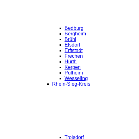
Bedburg
Bergheim
Brühl
Elsdorf
Erftstadt
Frechen
Hürth
Kerpen
Pulheim
Wesseling
Rhein-Sieg-Kreis
Troisdorf