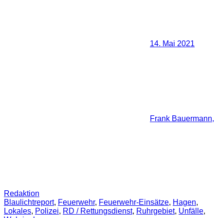
14. Mai 2021
Frank Bauermann,
Redaktion
Blaulichtreport
,
Feuerwehr
,
Feuerwehr-Einsätze
,
Hagen
,
Lokales
,
Polizei
,
RD / Rettungsdienst
,
Ruhrgebiet
,
Unfälle
,