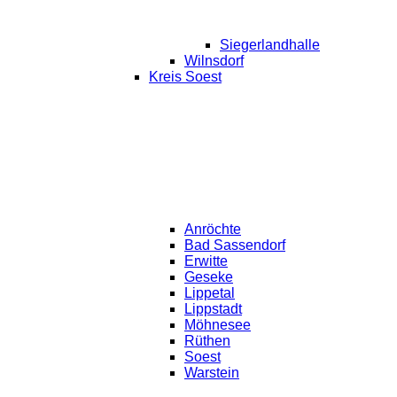
Siegerlandhalle
Wilnsdorf
Kreis Soest
Anröchte
Bad Sassendorf
Erwitte
Geseke
Lippetal
Lippstadt
Möhnesee
Rüthen
Soest
Warstein