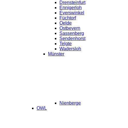
Drensteinfurt
Ennigerloh
Everswinkel
Füchtorf
Oelde
Ostbevern
Sassenberg
Sendenhorst
Telgte
Wadersloh
Münster
Nienberge
OWL