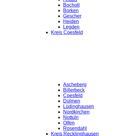
Bocholt
Borken
Gescher
Heiden
Legden
Kreis Coesfeld
Ascheberg
Billerbeck
Coesfeld
Dülmen
Lüdinghausen
Nordkirchen
Nottuln
Olfen
Rosendahl
Kreis Recklinghausen