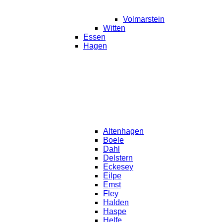
Volmarstein
Witten
Essen
Hagen
Altenhagen
Boele
Dahl
Delstern
Eckesey
Eilpe
Emst
Fley
Halden
Haspe
Helfe