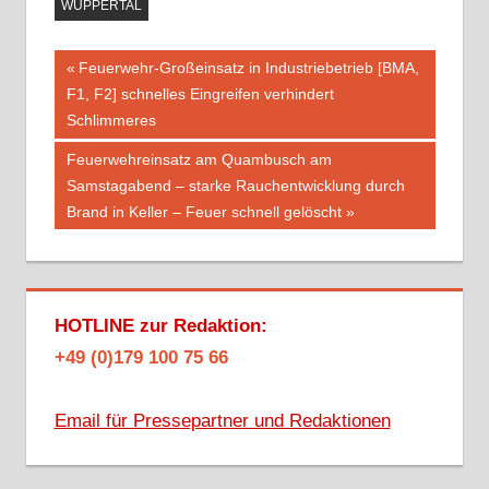
WUPPERTAL
Beitragsnavigation
Vorheriger
Feuerwehr-Großeinsatz in Industriebetrieb [BMA,
Beitrag:
F1, F2] schnelles Eingreifen verhindert
Schlimmeres
Nächster
Feuerwehreinsatz am Quambusch am
Beitrag:
Samstagabend – starke Rauchentwicklung durch
Brand in Keller – Feuer schnell gelöscht
HOTLINE zur Redaktion:
+49 (0)179 100 75 66
Email für Pressepartner und Redaktionen