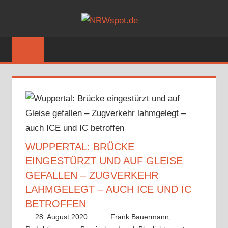
Zum
NRWSPOT
Inhalt
Bewegtes
springen
und
Bewegendes
gezeigt
von
NRWspot.de
WUPPERTAL: BRÜCKE
EINGESTÜRZT UND AUF GLEISE
GEFALLEN – ZUGVERKEHR
LAHMGELEGT – AUCH ICE UND IC
BETROFFEN
28. August 2020
Frank Bauermann,