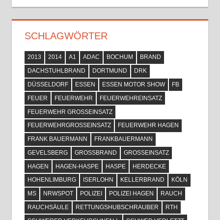
SCHLAGWÖRTER
2013
2014
A1
ADAC
BOCHUM
BRAND
DACHSTUHLBRAND
DORTMUND
DRK
DÜSSELDORF
ESSEN
ESSEN MOTOR SHOW
FB
FEUER
FEUERWEHR
FEUERWEHREINSATZ
FEUERWEHR GROSSEINSATZ
FEUERWEHRGROSSEINSATZ
FEUERWEHR HAGEN
FRANK BAUERMANN
FRANKBAUERMANN
GEVELSBERG
GROSSBRAND
GROSSEINSATZ
HAGEN
HAGEN-HASPE
HASPE
HERDECKE
HOHENLIMBURG
ISERLOHN
KELLERBRAND
KÖLN
MS
NRWSPOT
POLIZEI
POLIZEI HAGEN
RAUCH
RAUCHSÄULE
RETTUNGSHUBSCHRAUBER
RTH