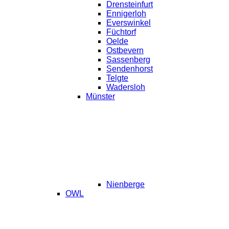
Drensteinfurt
Ennigerloh
Everswinkel
Füchtorf
Oelde
Ostbevern
Sassenberg
Sendenhorst
Telgte
Wadersloh
Münster
Nienberge
OWL