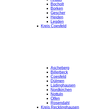
Bocholt
Borken
Gescher
Heiden
Legden
Kreis Coesfeld
Ascheberg
Billerbeck
Coesfeld
Dülmen
Lüdinghausen
Nordkirchen
Nottuln
Olfen
Rosendahl
Kreis Recklinghausen