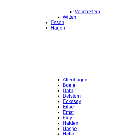
Volmarstein
Witten
Essen
Hagen
Altenhagen
Boele
Dahl
Delstern
Eckesey
Eilpe
Emst
Fley
Halden
Haspe
Helfe