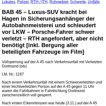
Lokales
,
Polizei
,
RTH / ITH
,
Ruhrgebiet
,
Schwerte
,
Unfälle
BAB 45 – Luxus-SUV kracht bei
Hagen in Sicherungsanhänger der
Autobahnmeisterei und schleudert
vor LKW – Porsche-Fahrer schwer
verletzt – RTH angefordert, aber nicht
benötigt [inkl. Bergung aller
beteiligten Fahrzeuge im Film]
Vollsperrung auf der A 45 nach Verkehrsunfall mit Verletzten
Dortmund (ots)
Lfd. Nr.: 1187
Nach einem Verkehrsunfall mit einem Schwerverletzten und
einer leichtverletzten Person auf der A 45 gegen 11 Uhr
waren die Fahrbahnen in Fahrtrichtung Dortmund
zwischenzeitlich voll gesperrt.
Nach ersten Erkenntnissen war heute (3.11.) auf der A 45