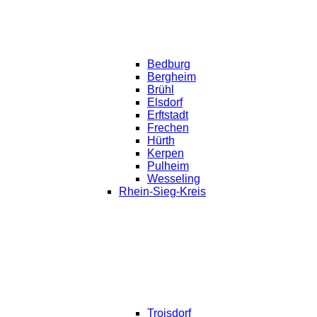
Bedburg
Bergheim
Brühl
Elsdorf
Erftstadt
Frechen
Hürth
Kerpen
Pulheim
Wesseling
Rhein-Sieg-Kreis
Troisdorf