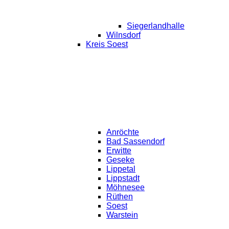
Siegerlandhalle
Wilnsdorf
Kreis Soest
Anröchte
Bad Sassendorf
Erwitte
Geseke
Lippetal
Lippstadt
Möhnesee
Rüthen
Soest
Warstein