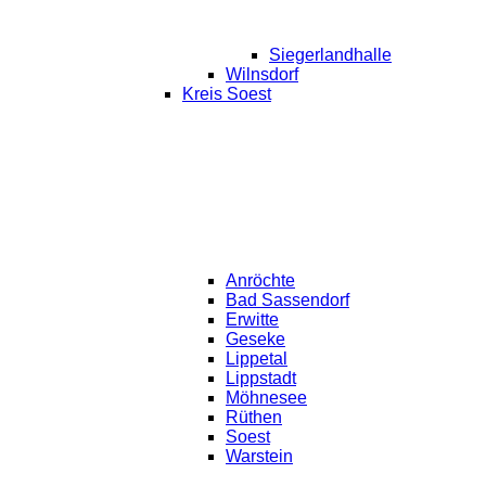
Siegerlandhalle
Wilnsdorf
Kreis Soest
Anröchte
Bad Sassendorf
Erwitte
Geseke
Lippetal
Lippstadt
Möhnesee
Rüthen
Soest
Warstein