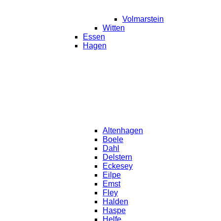
Volmarstein
Witten
Essen
Hagen
Altenhagen
Boele
Dahl
Delstern
Eckesey
Eilpe
Emst
Fley
Halden
Haspe
Helfe