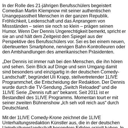
In der Rolle des 21-jährigen Berufsschülers begeistert
Comedian Martin Klempnow mit seiner authentischen
Unangepasstheit Menschen in der ganzen Republik.
Fröhlichkeit, Leidenschaft und das Anprangern von
Missständen – seien sie noch so klein – prägen seinen
Humor. Wenn Der Dennis Ungerechtigkeit bemerkt, spricht er
sie an und hält dem Zeitgeist den Spiegel aus der
Perspektive des Berufsschülers vor. Sei es bei einem neuen,
überteuerten Smartphone, nervigen Bahn-Kontrolleuren oder
den Amtshandlungen des amerikanischen Präsidenten.
„Der Dennis ist immer nah bei den Menschen, die ihn hören
und sehen. Sein Blick auf Dinge und sein Umgang damit
sind besonders und einzigartig in der deutschen Comedy-
Landschaft“, begründet Uli Krapp, stellvertretender 1LIVE
Programmchef, die Entscheidung der Redaktion. Der Dennis
wurde durch die TV-Sendung „Switch Reloaded“ und die
1LIVE Serie „Dennis ruft an“ bekannt. Seit 2011 ist er
Bestandteil des 1LIVE Programms. Momentan tourt er mit
seiner zweiten Bühnenshow „Ich seh voll reich aus“ durch
Deutschland.
Mit der 1LIVE Comedy-Krone zeichnet die 1LIVE
Unterhaltungsredaktion Künstler aus, die in der deutschen
Unterhaltungslandschaft besondere Erfolge erzielt haben. In