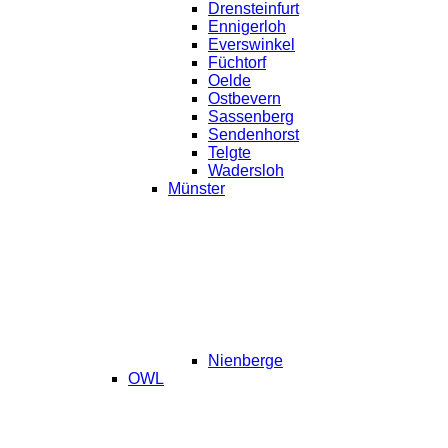
Drensteinfurt
Ennigerloh
Everswinkel
Füchtorf
Oelde
Ostbevern
Sassenberg
Sendenhorst
Telgte
Wadersloh
Münster
Nienberge
OWL