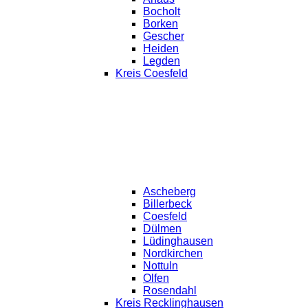
Bocholt
Borken
Gescher
Heiden
Legden
Kreis Coesfeld
Ascheberg
Billerbeck
Coesfeld
Dülmen
Lüdinghausen
Nordkirchen
Nottuln
Olfen
Rosendahl
Kreis Recklinghausen