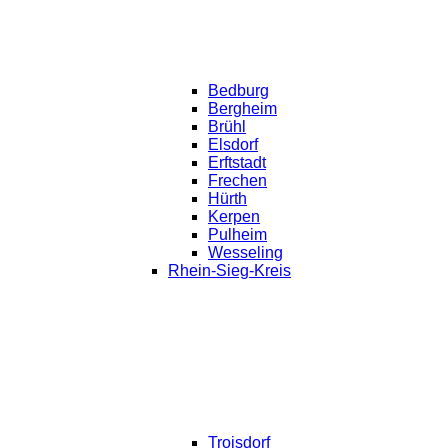
Bedburg
Bergheim
Brühl
Elsdorf
Erftstadt
Frechen
Hürth
Kerpen
Pulheim
Wesseling
Rhein-Sieg-Kreis
Troisdorf