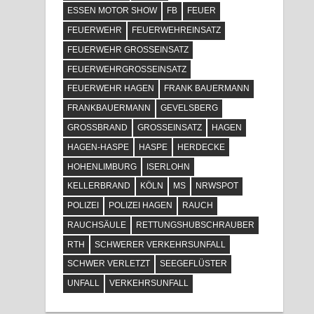
ESSEN MOTOR SHOW
FB
FEUER
FEUERWEHR
FEUERWEHREINSATZ
FEUERWEHR GROSSEINSATZ
FEUERWEHRGROSSEINSATZ
FEUERWEHR HAGEN
FRANK BAUERMANN
FRANKBAUERMANN
GEVELSBERG
GROSSBRAND
GROSSEINSATZ
HAGEN
HAGEN-HASPE
HASPE
HERDECKE
HOHENLIMBURG
ISERLOHN
KELLERBRAND
KÖLN
MS
NRWSPOT
POLIZEI
POLIZEI HAGEN
RAUCH
RAUCHSÄULE
RETTUNGSHUBSCHRAUBER
RTH
SCHWERER VERKEHRSUNFALL
SCHWER VERLETZT
SEEGEFLÜSTER
UNFALL
VERKEHRSUNFALL