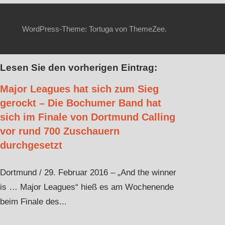
WordPress-Theme: Tortuga von ThemeZee.
Lesen Sie den vorherigen Eintrag:
Major Leagues hat sich zum Sieg
gerockt – Die Bochumer Band hat
sich im Finale von Dortmund Calling
vor rund 700 Zuschauern
durchgesetzt
Dortmund / 29. Februar 2016 – „And the winner
is … Major Leagues“ hieß es am Wochenende
beim Finale des...