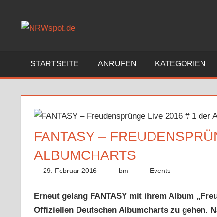
Zum
Inhalt
Bewegtes
springen
und
Bewegendes
gezeigt
STARTSEITE
ANRUFEN
KATEGORIEN
von
NRWspot.de
FANTASY – FREUDENSPRÜNG
ALBUMCHARTS
29. Februar 2016
bm
Events
Erneut gelang FANTASY mit ihrem Album „Freud
Offiziellen Deutschen Albumcharts zu gehen. N