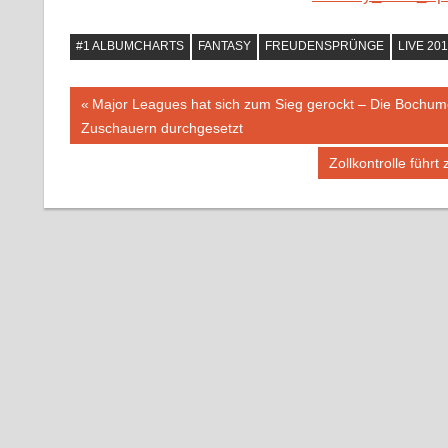
#1 ALBUMCHARTS
FANTASY
FREUDENSPRÜNGE
LIVE 20
Beitragsnavigation
Vorheriger
Major Leagues hat sich zum Sieg gerockt – Die Bochume
Beitrag:
Zuschauern durchgesetzt
Nächster
Zollkontrolle führ
Beitrag: