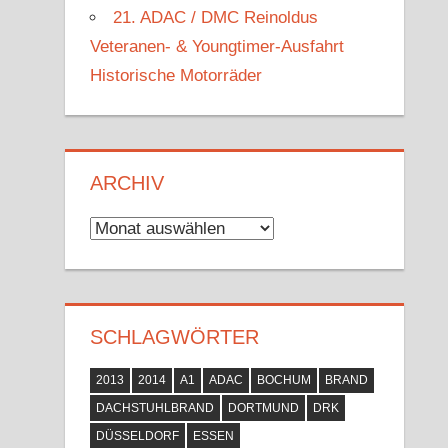
21. ADAC / DMC Reinoldus
Veteranen- & Youngtimer-Ausfahrt
Historische Motorräder
ARCHIV
Archiv
SCHLAGWÖRTER
2013
2014
A1
ADAC
BOCHUM
BRAND
DACHSTUHLBRAND
DORTMUND
DRK
DÜSSELDORF
ESSEN