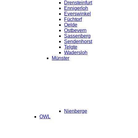
Drensteinfurt
Ennigerloh
Everswinkel
Füchtorf
Oelde
Ostbevern
Sassenberg
Sendenhorst
Telgte
Wadersloh
Münster
Nienberge
OWL