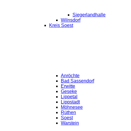
Siegerlandhalle
Wilnsdorf
Kreis Soest
Anröchte
Bad Sassendorf
Erwitte
Geseke
Lippetal
Lippstadt
Möhnesee
Rüthen
Soest
Warstein