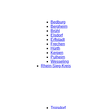
Bedburg
Bergheim
Brühl
Elsdorf
Erftstadt
Frechen
Hürth
Kerpen
Pulheim
Wesseling
Rhein-Sieg-Kreis
Troisdorf