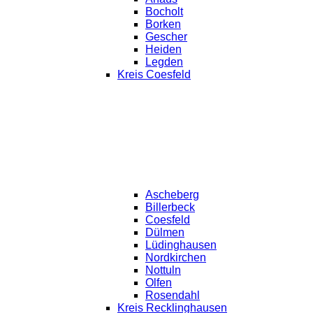
Bocholt
Borken
Gescher
Heiden
Legden
Kreis Coesfeld
Ascheberg
Billerbeck
Coesfeld
Dülmen
Lüdinghausen
Nordkirchen
Nottuln
Olfen
Rosendahl
Kreis Recklinghausen