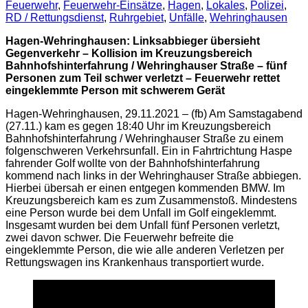
Feuerwehr
,
Feuerwehr-Einsätze
,
Hagen
,
Lokales
,
Polizei
,
RD / Rettungsdienst
,
Ruhrgebiet
,
Unfälle
,
Wehringhausen
Hagen-Wehringhausen: Linksabbieger übersieht
Gegenverkehr – Kollision im Kreuzungsbereich
Bahnhofshinterfahrung / Wehringhauser Straße – fünf
Personen zum Teil schwer verletzt – Feuerwehr rettet
eingeklemmte Person mit schwerem Gerät
Hagen-Wehringhausen, 29.11.2021 – (fb) Am Samstagabend
(27.11.) kam es gegen 18:40 Uhr im Kreuzungsbereich
Bahnhofshinterfahrung / Wehringhauser Straße zu einem
folgenschweren Verkehrsunfall. Ein in Fahrtrichtung Haspe
fahrender Golf wollte von der Bahnhofshinterfahrung
kommend nach links in der Wehringhauser Straße abbiegen.
Hierbei übersah er einen entgegen kommenden BMW. Im
Kreuzungsbereich kam es zum Zusammenstoß. Mindestens
eine Person wurde bei dem Unfall im Golf eingeklemmt.
Insgesamt wurden bei dem Unfall fünf Personen verletzt,
zwei davon schwer. Die Feuerwehr befreite die
eingeklemmte Person, die wie alle anderen Verletzen per
Rettungswagen ins Krankenhaus transportiert wurde.