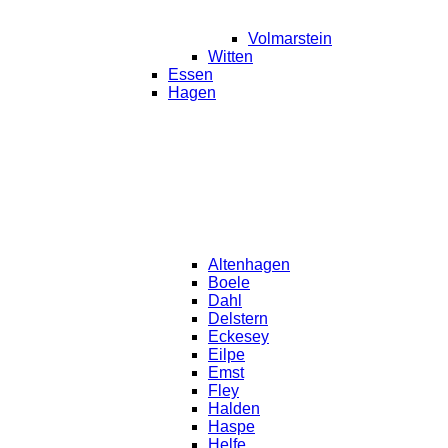
Volmarstein
Witten
Essen
Hagen
Altenhagen
Boele
Dahl
Delstern
Eckesey
Eilpe
Emst
Fley
Halden
Haspe
Helfe