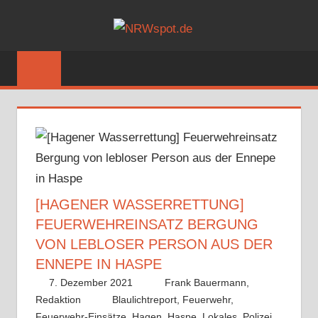
Zum
NRWSPOT
Inhalt
Bewegtes
springen
und
Bewegendes
gezeigt
von
NRWspot.de
[HAGENER WASSERRETTUNG]
FEUERWEHREINSATZ BERGUNG
VON LEBLOSER PERSON AUS DER
ENNEPE IN HASPE
7. Dezember 2021
Frank Bauermann,
Redaktion
Blaulichtreport
,
Feuerwehr
,
Feuerwehr-Einsätze
,
Hagen
,
Haspe
,
Lokales
,
Polizei
,