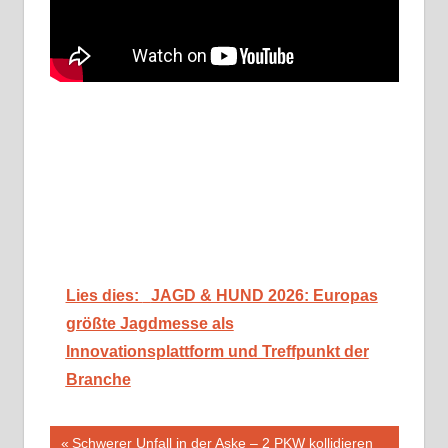
Lies dies:
JAGD & HUND 2026: Europas
größte Jagdmesse als
Innovationsplattform und Treffpunkt der
Branche
Beitragsnavigation
Vorheriger
Schwerer Unfall in der Aske – 2 PKW kollidieren