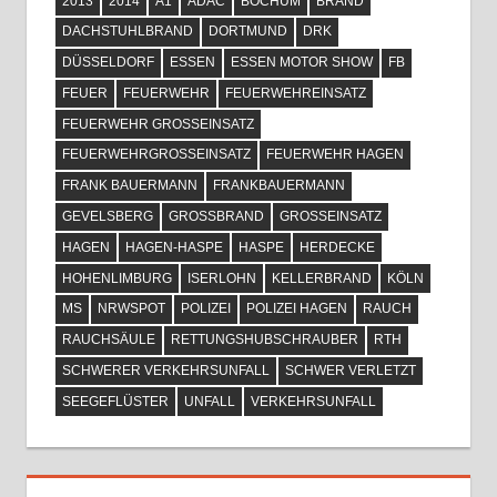
2013
2014
A1
ADAC
BOCHUM
BRAND
DACHSTUHLBRAND
DORTMUND
DRK
DÜSSELDORF
ESSEN
ESSEN MOTOR SHOW
FB
FEUER
FEUERWEHR
FEUERWEHREINSATZ
FEUERWEHR GROSSEINSATZ
FEUERWEHRGROSSEINSATZ
FEUERWEHR HAGEN
FRANK BAUERMANN
FRANKBAUERMANN
GEVELSBERG
GROSSBRAND
GROSSEINSATZ
HAGEN
HAGEN-HASPE
HASPE
HERDECKE
HOHENLIMBURG
ISERLOHN
KELLERBRAND
KÖLN
MS
NRWSPOT
POLIZEI
POLIZEI HAGEN
RAUCH
RAUCHSÄULE
RETTUNGSHUBSCHRAUBER
RTH
SCHWERER VERKEHRSUNFALL
SCHWER VERLETZT
SEEGEFLÜSTER
UNFALL
VERKEHRSUNFALL