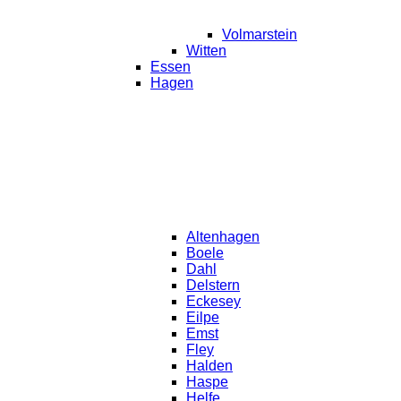
Volmarstein
Witten
Essen
Hagen
Altenhagen
Boele
Dahl
Delstern
Eckesey
Eilpe
Emst
Fley
Halden
Haspe
Helfe