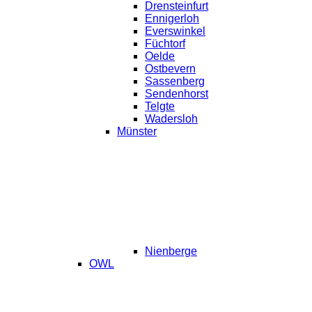
Drensteinfurt
Ennigerloh
Everswinkel
Füchtorf
Oelde
Ostbevern
Sassenberg
Sendenhorst
Telgte
Wadersloh
Münster
Nienberge
OWL