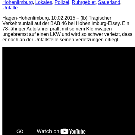
Hohenlimburg
,
Lokales
,
Polizei
,
Ruhrgebiet
,
Sauerland
,
Unfälle
Hagen-Hohenlimburg, 10.02.2015 – (fb) Tragischer
Verkehrsunfall auf der BAB 46 bei Hohenlimburg-Elsey. Ein
78-jähriger Autofahrer prallt mit seinem Kleinwagen
ungebremst auf einen LKW und wird so schwer verletzt, dass
er noch an der Unfallstelle seinen Verletzungen erliegt.