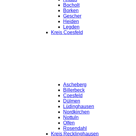
Bocholt
Borken
Gescher
Heiden
Legden
Kreis Coesfeld
Ascheberg
Billerbeck
Coesfeld
Dülmen
Lüdinghausen
Nordkirchen
Nottuln
Olfen
Rosendahl
Kreis Recklinghausen