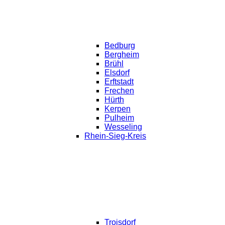
Bedburg
Bergheim
Brühl
Elsdorf
Erftstadt
Frechen
Hürth
Kerpen
Pulheim
Wesseling
Rhein-Sieg-Kreis
Troisdorf