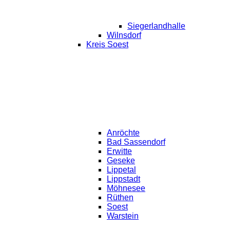
Siegerlandhalle
Wilnsdorf
Kreis Soest
Anröchte
Bad Sassendorf
Erwitte
Geseke
Lippetal
Lippstadt
Möhnesee
Rüthen
Soest
Warstein