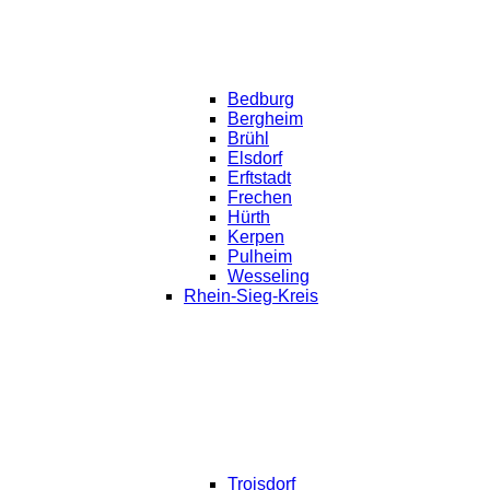
Bedburg
Bergheim
Brühl
Elsdorf
Erftstadt
Frechen
Hürth
Kerpen
Pulheim
Wesseling
Rhein-Sieg-Kreis
Troisdorf