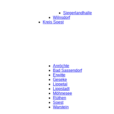
Siegerlandhalle
Wilnsdorf
Kreis Soest
Anröchte
Bad Sassendorf
Erwitte
Geseke
Lippetal
Lippstadt
Möhnesee
Rüthen
Soest
Warstein