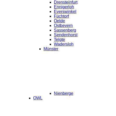
Drensteinfurt
Ennigerloh
Everswinkel
Füchtorf
Oelde
Ostbevern
Sassenberg
Sendenhorst
Telgte
Wadersloh
Münster
Nienberge
OWL