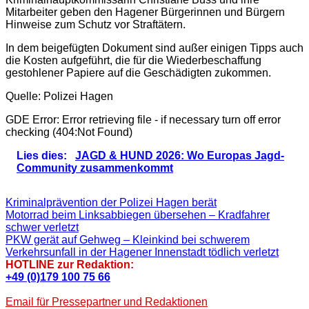
Mitarbeiter geben den Hagener Bürgerinnen und Bürgern
Hinweise zum Schutz vor Straftätern.
In dem beigefügten Dokument sind außer einigen Tipps auch
die Kosten aufgeführt, die für die Wiederbeschaffung
gestohlener Papiere auf die Geschädigten zukommen.
Quelle: Polizei Hagen
GDE Error: Error retrieving file - if necessary turn off error
checking (404:Not Found)
Lies dies:
JAGD & HUND 2026: Wo Europas Jagd-
Community zusammenkommt
Kriminalprävention der Polizei Hagen berät
Beitragsnavigation
Vorheriger
Motorrad beim Linksabbiegen übersehen – Kradfahrer
Beitrag:
schwer verletzt
Nächster
PKW gerät auf Gehweg – Kleinkind bei schwerem
Beitrag:
Verkehrsunfall in der Hagener Innenstadt tödlich verletzt
HOTLINE zur Redaktion:
+49 (0)179 100 75 66
Email für Pressepartner und Redaktionen