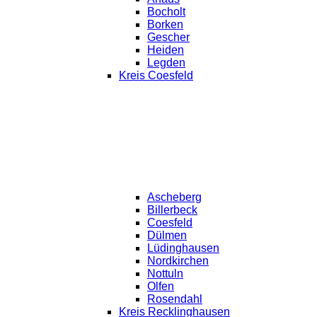
Bocholt
Borken
Gescher
Heiden
Legden
Kreis Coesfeld
Ascheberg
Billerbeck
Coesfeld
Dülmen
Lüdinghausen
Nordkirchen
Nottuln
Olfen
Rosendahl
Kreis Recklinghausen