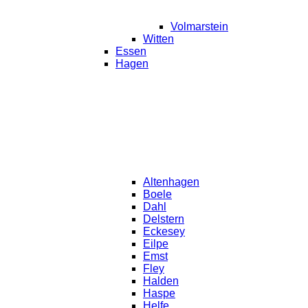
Volmarstein
Witten
Essen
Hagen
Altenhagen
Boele
Dahl
Delstern
Eckesey
Eilpe
Emst
Fley
Halden
Haspe
Helfe