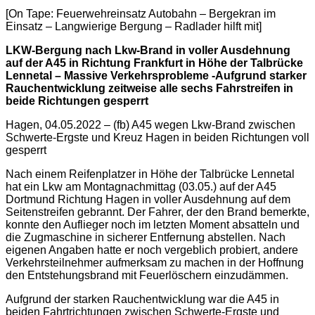
[On Tape: Feuerwehreinsatz Autobahn – Bergekran im
Einsatz – Langwierige Bergung – Radlader hilft mit]
LKW-Bergung nach Lkw-Brand in voller Ausdehnung
auf der A45 in Richtung Frankfurt in Höhe der Talbrücke
Lennetal – Massive Verkehrsprobleme -Aufgrund starker
Rauchentwicklung zeitweise alle sechs Fahrstreifen in
beide Richtungen gesperrt
Hagen, 04.05.2022 – (fb) A45 wegen Lkw-Brand zwischen
Schwerte-Ergste und Kreuz Hagen in beiden Richtungen voll
gesperrt
Nach einem Reifenplatzer in Höhe der Talbrücke Lennetal
hat ein Lkw am Montagnachmittag (03.05.) auf der A45
Dortmund Richtung Hagen in voller Ausdehnung auf dem
Seitenstreifen gebrannt. Der Fahrer, der den Brand bemerkte,
konnte den Auflieger noch im letzten Moment absatteln und
die Zugmaschine in sicherer Entfernung abstellen. Nach
eigenen Angaben hatte er noch vergeblich probiert, andere
Verkehrsteilnehmer aufmerksam zu machen in der Hoffnung
den Entstehungsbrand mit Feuerlöschern einzudämmen.
Aufgrund der starken Rauchentwicklung war die A45 in
beiden Fahrtrichtungen zwischen Schwerte-Ergste und