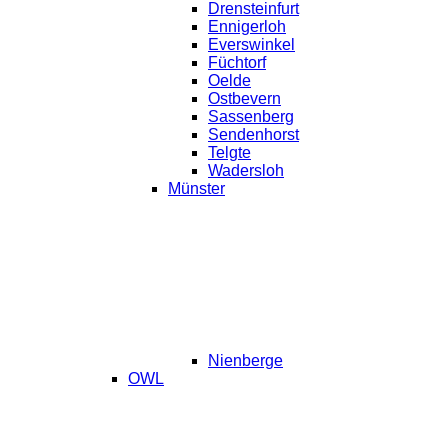
Drensteinfurt
Ennigerloh
Everswinkel
Füchtorf
Oelde
Ostbevern
Sassenberg
Sendenhorst
Telgte
Wadersloh
Münster
Nienberge
OWL