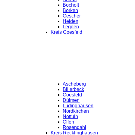
Bocholt
Borken
Gescher
Heiden
Legden
Kreis Coesfeld
Ascheberg
Billerbeck
Coesfeld
Dülmen
Lüdinghausen
Nordkirchen
Nottuln
Olfen
Rosendahl
Kreis Recklinghausen