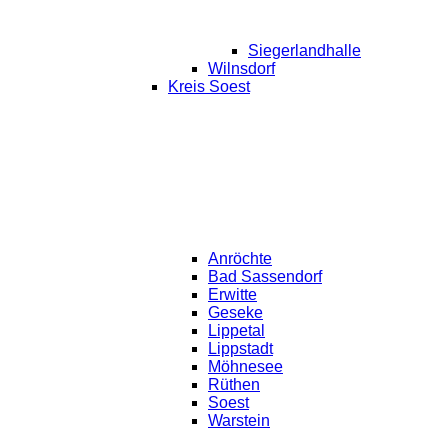
Siegerlandhalle
Wilnsdorf
Kreis Soest
Anröchte
Bad Sassendorf
Erwitte
Geseke
Lippetal
Lippstadt
Möhnesee
Rüthen
Soest
Warstein