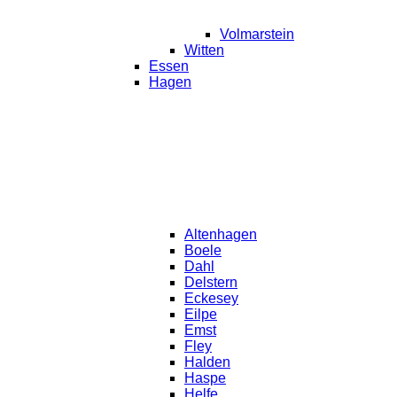
Volmarstein
Witten
Essen
Hagen
Altenhagen
Boele
Dahl
Delstern
Eckesey
Eilpe
Emst
Fley
Halden
Haspe
Helfe