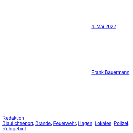
4. Mai 2022
Frank Bauermann,
Redaktion
Blaulichtreport
,
Brände
,
Feuerwehr
,
Hagen
,
Lokales
,
Polizei
,
Ruhrgebiet