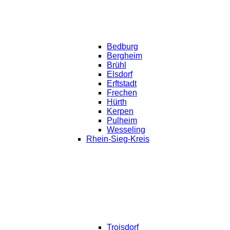
Bedburg
Bergheim
Brühl
Elsdorf
Erftstadt
Frechen
Hürth
Kerpen
Pulheim
Wesseling
Rhein-Sieg-Kreis
Troisdorf