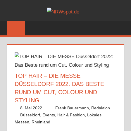
Zum
NRWSPOT
Inhalt
Bewegtes
springen
und
Bewegendes
gezeigt
von
NRWspot.de
TOP HAIR – DIE MESSE
DÜSSELDORF 2022: DAS BESTE
RUND UM CUT, COLOUR UND
STYLING
8. Mai 2022
Frank Bauermann, Redaktion
Düsseldorf
,
Events
,
Hair & Fashion
,
Lokales
,
Messen
,
Rheinland