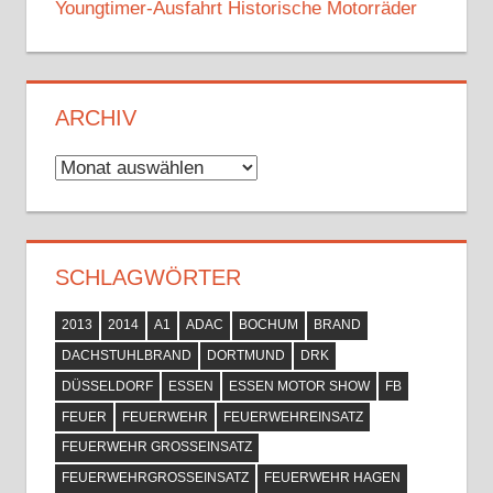
Youngtimer-Ausfahrt Historische Motorräder
ARCHIV
Archiv
SCHLAGWÖRTER
2013
2014
A1
ADAC
BOCHUM
BRAND
DACHSTUHLBRAND
DORTMUND
DRK
DÜSSELDORF
ESSEN
ESSEN MOTOR SHOW
FB
FEUER
FEUERWEHR
FEUERWEHREINSATZ
FEUERWEHR GROSSEINSATZ
FEUERWEHRGROSSEINSATZ
FEUERWEHR HAGEN