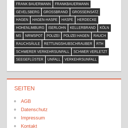
FRANK BAUERMANN
FRANKBAUERMANN
GEVELSBERG
GROSSBRAND
GROSSEINSATZ
HAGEN
HAGEN-HASPE
HASPE
HERDECKE
HOHENLIMBURG
ISERLOHN
KELLERBRAND
KÖLN
MS
NRWSPOT
POLIZEI
POLIZEI HAGEN
RAUCH
RAUCHSÄULE
RETTUNGSHUBSCHRAUBER
RTH
SCHWERER VERKEHRSUNFALL
SCHWER VERLETZT
SEEGEFLÜSTER
UNFALL
VERKEHRSUNFALL
SEITEN
AGB
Datenschutz
Impressum
Kontakt