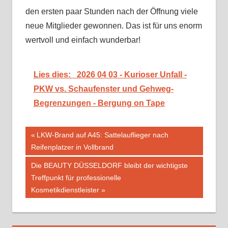
den ersten paar Stunden nach der Öffnung viele
neue Mitglieder gewonnen. Das ist für uns enorm
wertvoll und einfach wunderbar!
Lies dies:
2026 04 03 - Kurioser Unfall -
PKW vs. Schaufenster und Gehweg-
Begrenzungen - Bergung on Tape
Beitragsnavigation
Vorheriger
LKW-Brand auf A45: Sattelauflieger nach
Beitrag:
Reifenplatzer in Vollbrand
Nächster
Die BEAUTY DÜSSELDORF bleibt der wichtigste
Beitrag:
Treffpunkt für professionelle
Kosmetikdienstleister