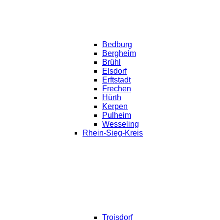
Bedburg
Bergheim
Brühl
Elsdorf
Erftstadt
Frechen
Hürth
Kerpen
Pulheim
Wesseling
Rhein-Sieg-Kreis
Troisdorf