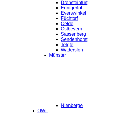
Drensteinfurt
Ennigerloh
Everswinkel
Füchtorf
Oelde
Ostbevern
Sassenberg
Sendenhorst
Telgte
Wadersloh
Münster
Nienberge
OWL