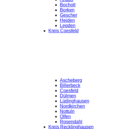
Bocholt
Borken
Gescher
Heiden
Legden
Kreis Coesfeld
Ascheberg
Billerbeck
Coesfeld
Dülmen
Lüdinghausen
Nordkirchen
Nottuln
Olfen
Rosendahl
Kreis Recklinghausen