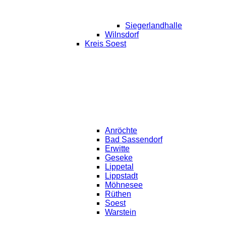
Siegerlandhalle
Wilnsdorf
Kreis Soest
Anröchte
Bad Sassendorf
Erwitte
Geseke
Lippetal
Lippstadt
Möhnesee
Rüthen
Soest
Warstein