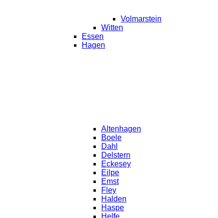
Volmarstein
Witten
Essen
Hagen
Altenhagen
Boele
Dahl
Delstern
Eckesey
Eilpe
Emst
Fley
Halden
Haspe
Helfe