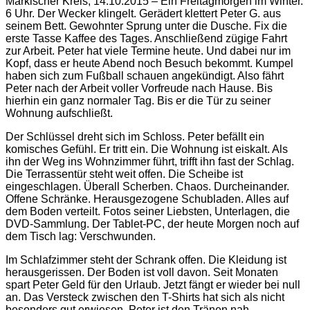
Märkischer Kreis, 14.10.2015 – Ein Freitagmorgen im Winter.
6 Uhr. Der Wecker klingelt. Gerädert klettert Peter G. aus
seinem Bett. Gewohnter Sprung unter die Dusche. Fix die
erste Tasse Kaffee des Tages. Anschließend zügige Fahrt
zur Arbeit. Peter hat viele Termine heute. Und dabei nur im
Kopf, dass er heute Abend noch Besuch bekommt. Kumpel
haben sich zum Fußball schauen angekündigt. Also fährt
Peter nach der Arbeit voller Vorfreude nach Hause. Bis
hierhin ein ganz normaler Tag. Bis er die Tür zu seiner
Wohnung aufschließt.
Der Schlüssel dreht sich im Schloss. Peter befällt ein
komisches Gefühl. Er tritt ein. Die Wohnung ist eiskalt. Als
ihn der Weg ins Wohnzimmer führt, trifft ihn fast der Schlag.
Die Terrassentür steht weit offen. Die Scheibe ist
eingeschlagen. Überall Scherben. Chaos. Durcheinander.
Offene Schränke. Herausgezogene Schubladen. Alles auf
dem Boden verteilt. Fotos seiner Liebsten, Unterlagen, die
DVD-Sammlung. Der Tablet-PC, der heute Morgen noch auf
dem Tisch lag: Verschwunden.
Im Schlafzimmer steht der Schrank offen. Die Kleidung ist
herausgerissen. Der Boden ist voll davon. Seit Monaten
spart Peter Geld für den Urlaub. Jetzt fängt er wieder bei null
an. Das Versteck zwischen den T-Shirts hat sich als nicht
besonders gut erwiesen. Peter ist den Tränen nah.