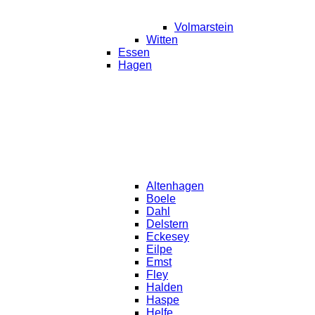
Volmarstein
Witten
Essen
Hagen
Altenhagen
Boele
Dahl
Delstern
Eckesey
Eilpe
Emst
Fley
Halden
Haspe
Helfe