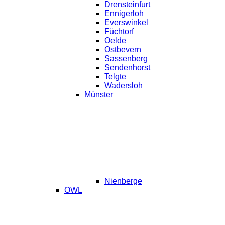
Drensteinfurt
Ennigerloh
Everswinkel
Füchtorf
Oelde
Ostbevern
Sassenberg
Sendenhorst
Telgte
Wadersloh
Münster
Nienberge
OWL