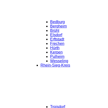
Bedburg
Bergheim
Brühl
Elsdorf
Erftstadt
Frechen
Hürth
Kerpen
Pulheim
Wesseling
Rhein-Sieg-Kreis
Troisdorf