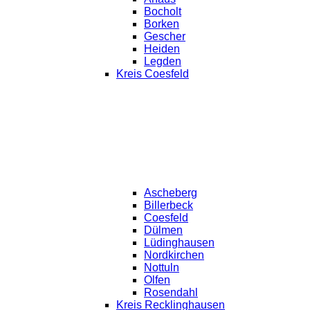
Bocholt
Borken
Gescher
Heiden
Legden
Kreis Coesfeld
Ascheberg
Billerbeck
Coesfeld
Dülmen
Lüdinghausen
Nordkirchen
Nottuln
Olfen
Rosendahl
Kreis Recklinghausen