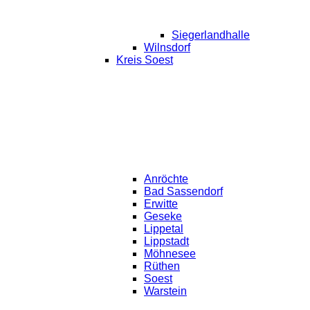
Siegerlandhalle
Wilnsdorf
Kreis Soest
Anröchte
Bad Sassendorf
Erwitte
Geseke
Lippetal
Lippstadt
Möhnesee
Rüthen
Soest
Warstein