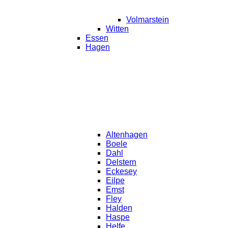
Volmarstein
Witten
Essen
Hagen
Altenhagen
Boele
Dahl
Delstern
Eckesey
Eilpe
Emst
Fley
Halden
Haspe
Helfe