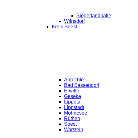
Siegerlandhalle
Wilnsdorf
Kreis Soest
Anröchte
Bad Sassendorf
Erwitte
Geseke
Lippetal
Lippstadt
Möhnesee
Rüthen
Soest
Warstein