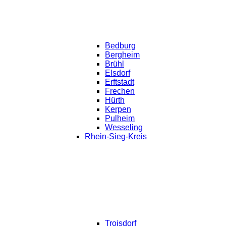
Bedburg
Bergheim
Brühl
Elsdorf
Erftstadt
Frechen
Hürth
Kerpen
Pulheim
Wesseling
Rhein-Sieg-Kreis
Troisdorf