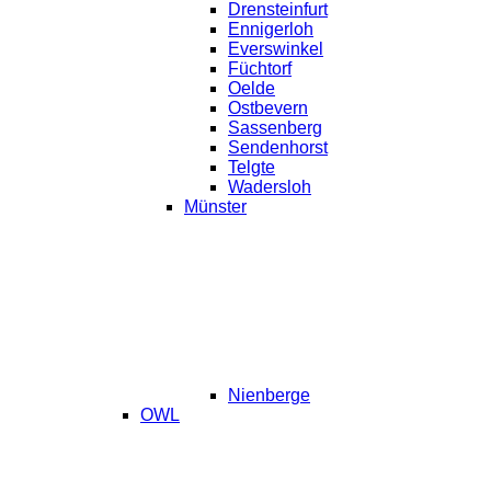
Drensteinfurt
Ennigerloh
Everswinkel
Füchtorf
Oelde
Ostbevern
Sassenberg
Sendenhorst
Telgte
Wadersloh
Münster
Nienberge
OWL