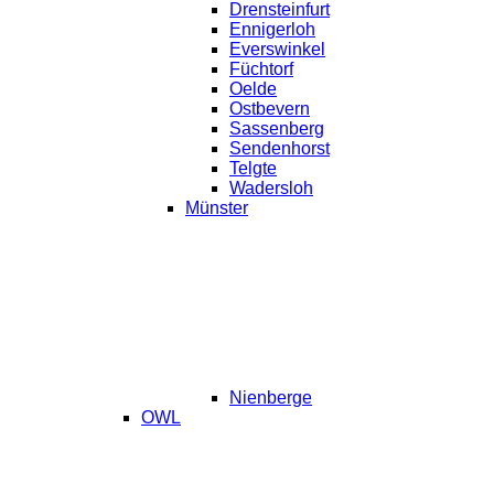
Drensteinfurt
Ennigerloh
Everswinkel
Füchtorf
Oelde
Ostbevern
Sassenberg
Sendenhorst
Telgte
Wadersloh
Münster
Nienberge
OWL