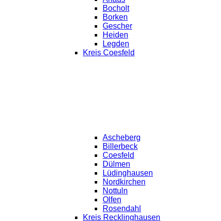
Bocholt
Borken
Gescher
Heiden
Legden
Kreis Coesfeld
Ascheberg
Billerbeck
Coesfeld
Dülmen
Lüdinghausen
Nordkirchen
Nottuln
Olfen
Rosendahl
Kreis Recklinghausen