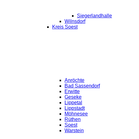
Siegerlandhalle
Wilnsdorf
Kreis Soest
Anröchte
Bad Sassendorf
Erwitte
Geseke
Lippetal
Lippstadt
Möhnesee
Rüthen
Soest
Warstein