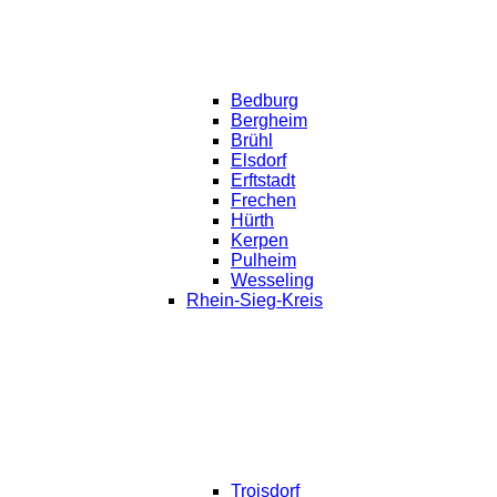
Bedburg
Bergheim
Brühl
Elsdorf
Erftstadt
Frechen
Hürth
Kerpen
Pulheim
Wesseling
Rhein-Sieg-Kreis
Troisdorf