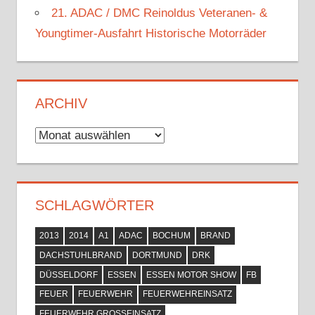
21. ADAC / DMC Reinoldus Veteranen- &
Youngtimer-Ausfahrt Historische Motorräder
ARCHIV
Archiv
SCHLAGWÖRTER
2013
2014
A1
ADAC
BOCHUM
BRAND
DACHSTUHLBRAND
DORTMUND
DRK
DÜSSELDORF
ESSEN
ESSEN MOTOR SHOW
FB
FEUER
FEUERWEHR
FEUERWEHREINSATZ
FEUERWEHR GROSSEINSATZ