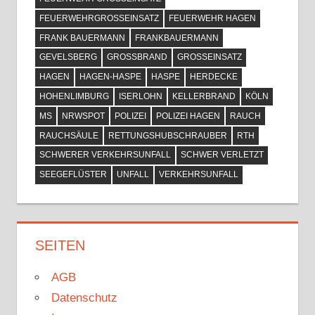
FEUERWEHRGROSSEINSATZ
FEUERWEHR HAGEN
FRANK BAUERMANN
FRANKBAUERMANN
GEVELSBERG
GROSSBRAND
GROSSEINSATZ
HAGEN
HAGEN-HASPE
HASPE
HERDECKE
HOHENLIMBURG
ISERLOHN
KELLERBRAND
KÖLN
MS
NRWSPOT
POLIZEI
POLIZEI HAGEN
RAUCH
RAUCHSÄULE
RETTUNGSHUBSCHRAUBER
RTH
SCHWERER VERKEHRSUNFALL
SCHWER VERLETZT
SEEGEFLÜSTER
UNFALL
VERKEHRSUNFALL
SEITEN
AGB
Datenschutz