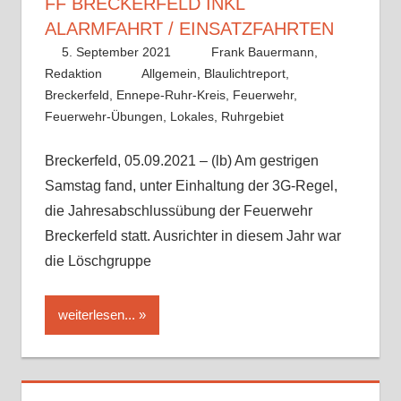
F BRECKERFELD INKL A
LARMFAHRT / EINSATZFAHRTEN
5. September 2021
Frank Bauermann,
Redaktion
Allgemein
,
Blaulichtreport
,
Breckerfeld
,
Ennepe-Ruhr-Kreis
,
Feuerwehr
,
Feuerwehr-Übungen
,
Lokales
,
Ruhrgebiet
Breckerfeld, 05.09.2021 – (lb) Am gestrigen
Samstag fand, unter Einhaltung der 3G-Regel,
die Jahresabschlussübung der Feuerwehr
Breckerfeld statt. Ausrichter in diesem Jahr war
die Löschgruppe
weiterlesen...