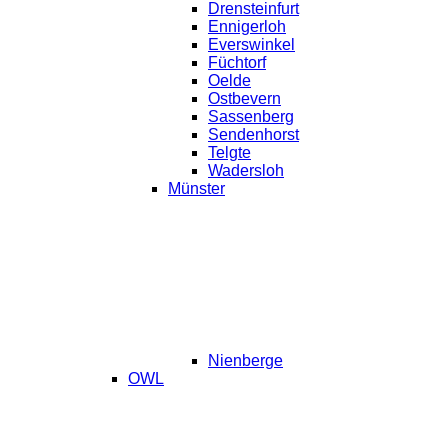
Drensteinfurt
Ennigerloh
Everswinkel
Füchtorf
Oelde
Ostbevern
Sassenberg
Sendenhorst
Telgte
Wadersloh
Münster
Nienberge
OWL