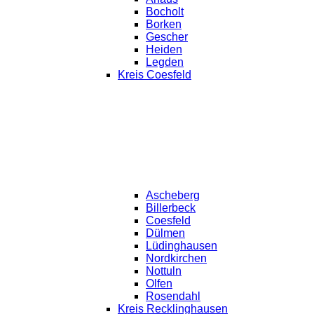
Bocholt
Borken
Gescher
Heiden
Legden
Kreis Coesfeld
Ascheberg
Billerbeck
Coesfeld
Dülmen
Lüdinghausen
Nordkirchen
Nottuln
Olfen
Rosendahl
Kreis Recklinghausen