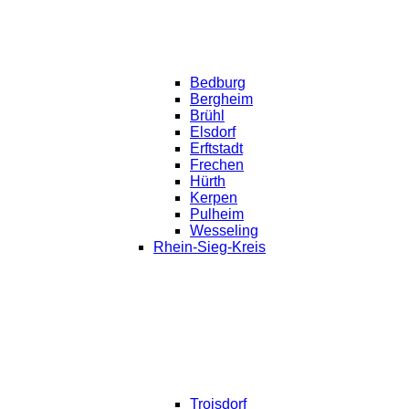
Bedburg
Bergheim
Brühl
Elsdorf
Erftstadt
Frechen
Hürth
Kerpen
Pulheim
Wesseling
Rhein-Sieg-Kreis
Troisdorf