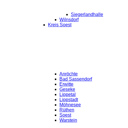
Siegerlandhalle
Wilnsdorf
Kreis Soest
Anröchte
Bad Sassendorf
Erwitte
Geseke
Lippetal
Lippstadt
Möhnesee
Rüthen
Soest
Warstein