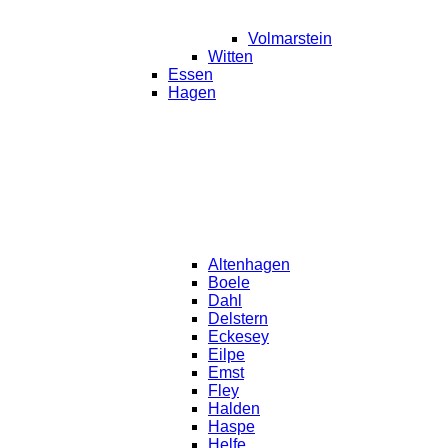
Volmarstein
Witten
Essen
Hagen
Altenhagen
Boele
Dahl
Delstern
Eckesey
Eilpe
Emst
Fley
Halden
Haspe
Helfe