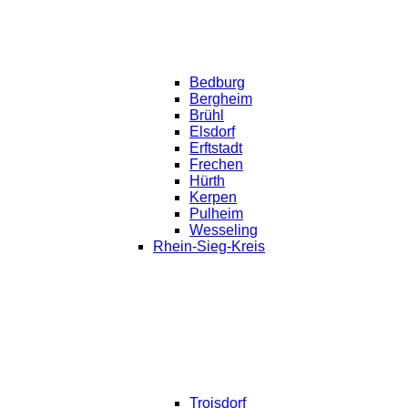
Bedburg
Bergheim
Brühl
Elsdorf
Erftstadt
Frechen
Hürth
Kerpen
Pulheim
Wesseling
Rhein-Sieg-Kreis
Troisdorf