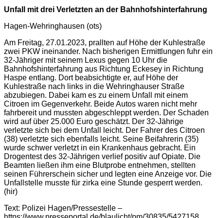
Unfall mit drei Verletzten an der Bahnhofshinterfahrung
Hagen-Wehringhausen (ots)
Am Freitag, 27.01.2023, prallten auf Höhe der Kuhlestraße
zwei PKW ineinander. Nach bisherigen Ermittlungen fuhr ein
32-Jähriger mit seinem Lexus gegen 10 Uhr die
Bahnhofshinterfahrung aus Richtung Eckesey in Richtung
Haspe entlang. Dort beabsichtigte er, auf Höhe der
Kuhlestraße nach links in die Wehringhauser Straße
abzubiegen. Dabei kam es zu einem Unfall mit einem
Citroen im Gegenverkehr. Beide Autos waren nicht mehr
fahrbereit und mussten abgeschleppt werden. Der Schaden
wird auf über 25.000 Euro geschätzt. Der 32-Jährige
verletzte sich bei dem Unfall leicht. Der Fahrer des Citroen
(38) verletzte sich ebenfalls leicht. Seine Beifahrerin (35)
wurde schwer verletzt in ein Krankenhaus gebracht. Ein
Drogentest des 32-Jährigen verlief positiv auf Opiate. Die
Beamten ließen ihm eine Blutprobe entnehmen, stellten
seinen Führerschein sicher und legten eine Anzeige vor. Die
Unfallstelle musste für zirka eine Stunde gesperrt werden.
(hir)
Text: Polizei Hagen/Pressestelle –
https://www.presseportal.de/blaulicht/pm/30835/5427158