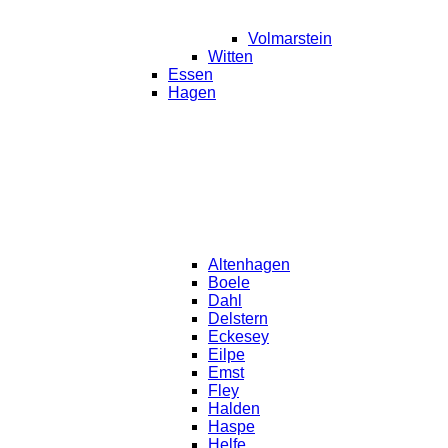
Volmarstein
Witten
Essen
Hagen
Altenhagen
Boele
Dahl
Delstern
Eckesey
Eilpe
Emst
Fley
Halden
Haspe
Helfe