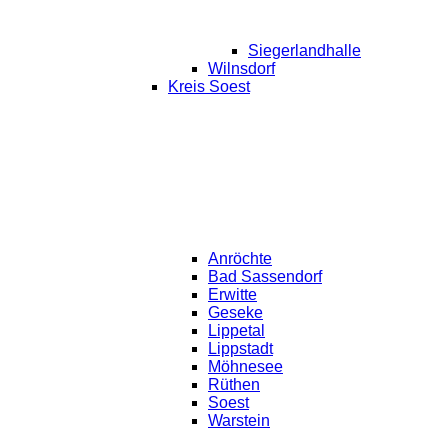
Siegerlandhalle
Wilnsdorf
Kreis Soest
Anröchte
Bad Sassendorf
Erwitte
Geseke
Lippetal
Lippstadt
Möhnesee
Rüthen
Soest
Warstein