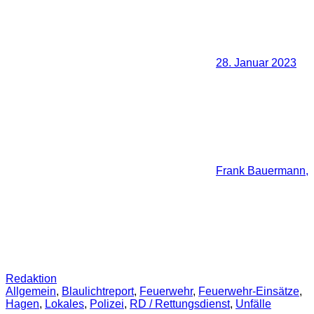
28. Januar 2023
Frank Bauermann,
Redaktion
Allgemein
,
Blaulichtreport
,
Feuerwehr
,
Feuerwehr-Einsätze
,
Hagen
,
Lokales
,
Polizei
,
RD / Rettungsdienst
,
Unfälle