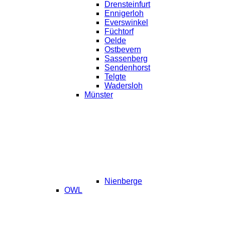
Drensteinfurt
Ennigerloh
Everswinkel
Füchtorf
Oelde
Ostbevern
Sassenberg
Sendenhorst
Telgte
Wadersloh
Münster
Nienberge
OWL