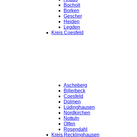
Bocholt
Borken
Gescher
Heiden
Legden
Kreis Coesfeld
Ascheberg
Billerbeck
Coesfeld
Dülmen
Lüdinghausen
Nordkirchen
Nottuln
Olfen
Rosendahl
Kreis Recklinghausen