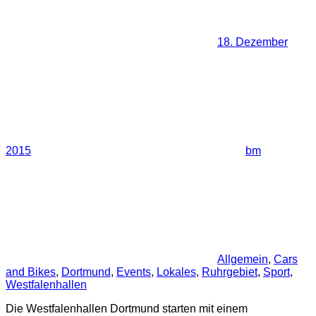
18. Dezember
2015
bm
Allgemein
,
Cars
and Bikes
,
Dortmund
,
Events
,
Lokales
,
Ruhrgebiet
,
Sport
,
Westfalenhallen
Die Westfalenhallen Dortmund starten mit einem