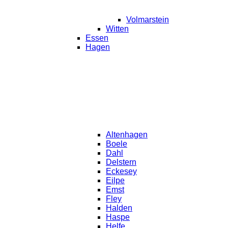
Volmarstein
Witten
Essen
Hagen
Altenhagen
Boele
Dahl
Delstern
Eckesey
Eilpe
Emst
Fley
Halden
Haspe
Helfe