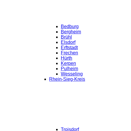
Bedburg
Bergheim
Brühl
Elsdorf
Erftstadt
Frechen
Hürth
Kerpen
Pulheim
Wesseling
Rhein-Sieg-Kreis
Troisdorf