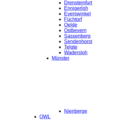
Drensteinfurt
Ennigerloh
Everswinkel
Füchtorf
Oelde
Ostbevern
Sassenberg
Sendenhorst
Telgte
Wadersloh
Münster
Nienberge
OWL