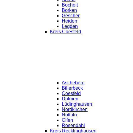
Bocholt
Borken
Gescher
Heiden
Legden
Kreis Coesfeld
Ascheberg
Billerbeck
Coesfeld
Dülmen
Lüdinghausen
Nordkirchen
Nottuln
Olfen
Rosendahl
Kreis Recklinghausen