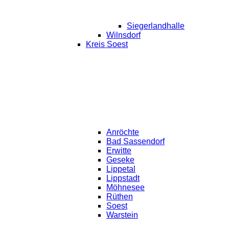
Siegerlandhalle
Wilnsdorf
Kreis Soest
Anröchte
Bad Sassendorf
Erwitte
Geseke
Lippetal
Lippstadt
Möhnesee
Rüthen
Soest
Warstein