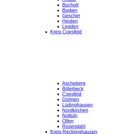
Bocholt
Borken
Gescher
Heiden
Legden
Kreis Coesfeld
Ascheberg
Billerbeck
Coesfeld
Dülmen
Lüdinghausen
Nordkirchen
Nottuln
Olfen
Rosendahl
Kreis Recklinghausen