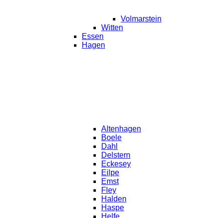
Volmarstein
Witten
Essen
Hagen
Altenhagen
Boele
Dahl
Delstern
Eckesey
Eilpe
Emst
Fley
Halden
Haspe
Helfe