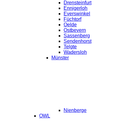
Drensteinfurt
Ennigerloh
Everswinkel
Füchtorf
Oelde
Ostbevern
Sassenberg
Sendenhorst
Telgte
Wadersloh
Münster
Nienberge
OWL