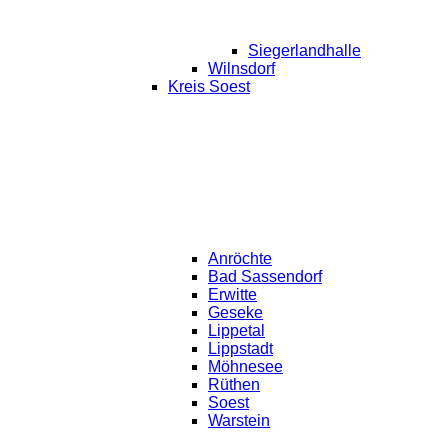
Siegerlandhalle
Wilnsdorf
Kreis Soest
Anröchte
Bad Sassendorf
Erwitte
Geseke
Lippetal
Lippstadt
Möhnesee
Rüthen
Soest
Warstein