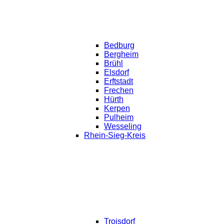
Bedburg
Bergheim
Brühl
Elsdorf
Erftstadt
Frechen
Hürth
Kerpen
Pulheim
Wesseling
Rhein-Sieg-Kreis
Troisdorf